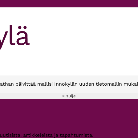
athan päivittää mallisi Innokylän uuden tietomallin mukai
× sulje
 uutisista, artikkeleista ja tapahtumista.