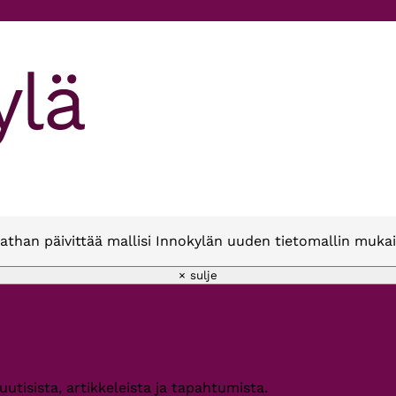
athan päivittää mallisi Innokylän uuden tietomallin mukai
× sulje
 uutisista, artikkeleista ja tapahtumista.