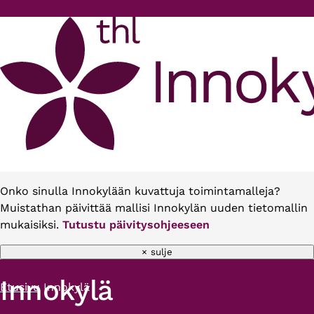
Hyppää pääsisältöön
Onko sinulla Innokylään kuvattuja toimintamalleja?
Muistathan päivittää mallisi Innokylän uuden tietomallin
mukaisiksi.
Tutustu päivitysohjeeseen
× sulje
Innokylä
Etusivu
Innokylä
Murupolku