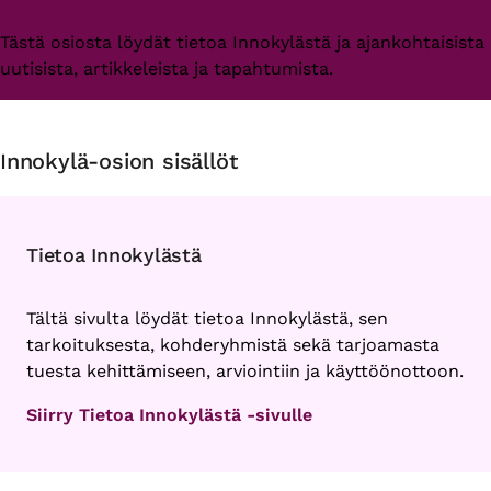
Tästä osiosta löydät tietoa Innokylästä ja ajankohtaisista
uutisista, artikkeleista ja tapahtumista.
Innokylä-osion sisällöt
Tietoa Innokylästä
Tältä sivulta löydät tietoa Innokylästä, sen
tarkoituksesta, kohderyhmistä sekä tarjoamasta
tuesta kehittämiseen, arviointiin ja käyttöönottoon.
Siirry Tietoa Innokylästä -sivulle