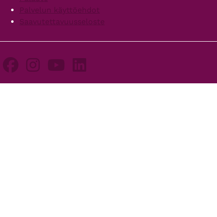
Palvelun käyttöehdot
Saavutettavuusseloste