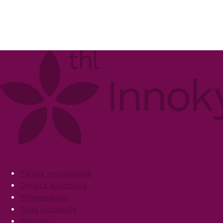
Footer
Tietoa Innokylästä
Ohjeita käyttäjille
Yhteystiedot
Tilaa uutiskirje
Palaute