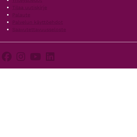
Yhteystiedot
Tilaa uutiskirje
Palaute
Palvelun käyttöehdot
Saavutettavuusseloste