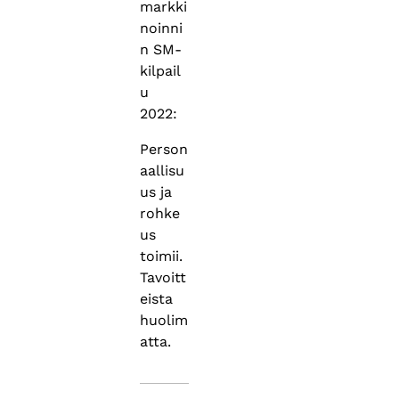
markki
noinni
n SM-
kilpail
u
2022:
Person
aallisu
us ja
rohke
us
toimii.
Tavoitt
eista
huolim
atta.
Asiasanat