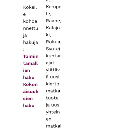
Kempe
Kokeil
le,
e
Raahe,
kohde
Kalajo
nnettu
ki,
ja
Rokua,
hakuja
Syöte)
:
kuntar
Toimin
ajat
tamall
ylittäv
ien
ä uusi
haku
kierto
Kokon
matka
aisuuk
tuote
sien
ja uusi
haku
yhtein
en
matkai