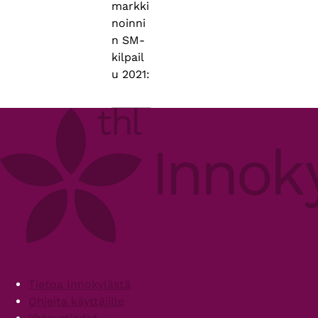
markki
noinni
n SM-
kilpail
u 2021:
Footer
Tietoa Innokylästä
Ohjeita käyttäjille