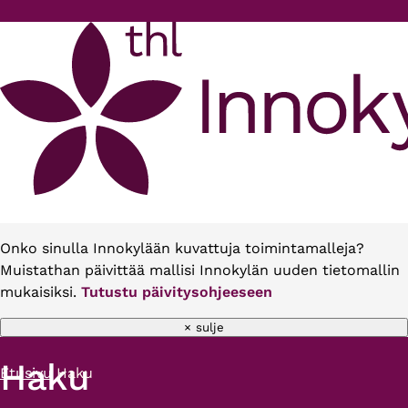
Hyppää pääsisältöön
Onko sinulla Innokylään kuvattuja toimintamalleja?
Muistathan päivittää mallisi Innokylän uuden tietomallin
mukaisiksi.
Tutustu päivitysohjeeseen
× sulje
Haku
Etusivu
Haku
Murupolku