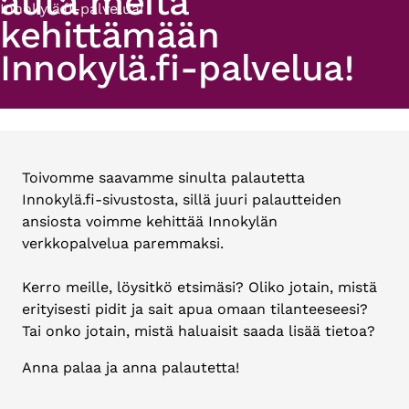
auta meitä
Innokylä.fi-palvelua!
kehittämään
Innokylä.fi-palvelua!
Toivomme saavamme sinulta palautetta
Innokylä.fi-sivustosta, sillä juuri palautteiden
ansiosta voimme kehittää Innokylän
verkkopalvelua paremmaksi.
Kerro meille, löysitkö etsimäsi? Oliko jotain, mistä
erityisesti pidit ja sait apua omaan tilanteeseesi?
Tai onko jotain, mistä haluaisit saada lisää tietoa?
Anna palaa ja anna palautetta!