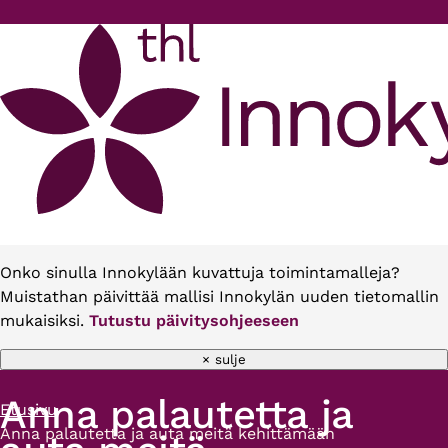
Hyppää pääsisältöön
Onko sinulla Innokylään kuvattuja toimintamalleja?
Muistathan päivittää mallisi Innokylän uuden tietomallin
mukaisiksi.
Tutustu päivitysohjeeseen
× sulje
Anna palautetta ja
Etusivu
Murupolku
Anna palautetta ja auta meitä kehittämään