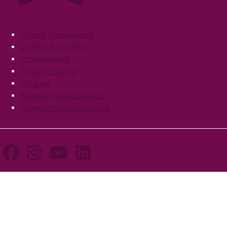
Footer
Tietoa Innokylästä
Ohjeita käyttäjille
Yhteystiedot
Tilaa uutiskirje
Palaute
Palvelun käyttöehdot
Saavutettavuusseloste