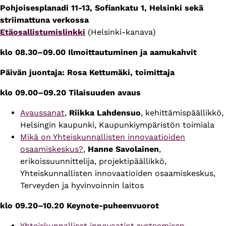
Pohjoisesplanadi 11-13, Sofiankatu 1, Helsinki sekä
striimattuna verkossa
Etäosallistumislinkki
(Helsinki-kanava)
klo 08.30–09.00 Ilmoittautuminen ja aamukahvit
Päivän juontaja: Rosa Kettumäki, toimittaja
klo 09.00–09.20 Tilaisuuden avaus
Avaussanat
,
Riikka Lahdensuo
, kehittämispäällikkö,
Helsingin kaupunki, Kaupunkiympäristön toimiala
Mikä on Yhteiskunnallisten innovaatioiden
osaamiskeskus?
,
Hanne Savolainen
,
erikoissuunnittelija, projektipäällikkö,
Yhteiskunnallisten innovaatioiden osaamiskeskus,
Terveyden ja hyvinvoinnin laitos
klo 09.20–10.20 Keynote-puheenvuorot
Yhteiskunnalliset innovaatiot systeemisen