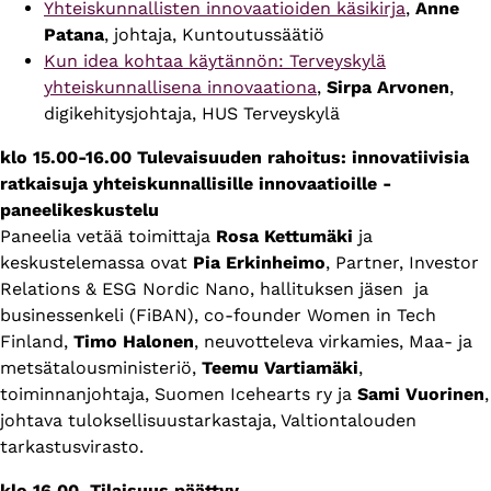
Yhteiskunnallisten innovaatioiden käsikirja
,
Anne
Patana
, johtaja, Kuntoutussäätiö
Kun idea kohtaa käytännön: Terveyskylä
yhteiskunnallisena innovaationa
,
Sirpa Arvonen
,
digikehitysjohtaja, HUS Terveyskylä
klo 15.00-16.00 Tulevaisuuden rahoitus: innovatiivisia
ratkaisuja yhteiskunnallisille innovaatioille -
paneelikeskustelu
Paneelia vetää toimittaja
Rosa Kettumäki
ja
keskustelemassa ovat
Pia Erkinheimo
, Partner, Investor
Relations & ESG Nordic Nano, hallituksen jäsen ja
businessenkeli (FiBAN), co-founder Women in Tech
Finland,
Timo Halonen
, neuvotteleva virkamies, Maa- ja
metsätalousministeriö,
Teemu Vartiamäki
,
toiminnanjohtaja, Suomen Icehearts ry ja
Sami Vuorinen
,
johtava tuloksellisuustarkastaja, Valtiontalouden
tarkastusvirasto.
klo 16.00 Tilaisuus päättyy