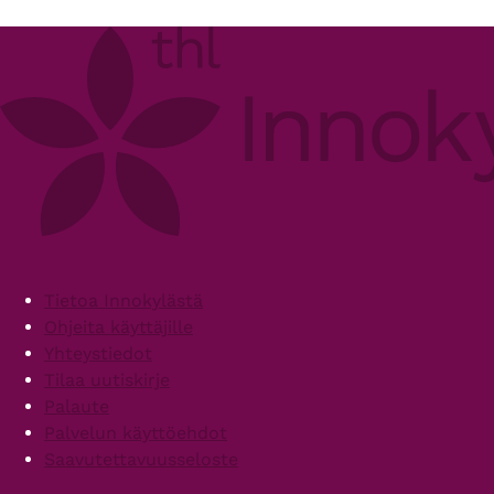
Footer
Tietoa Innokylästä
Ohjeita käyttäjille
Yhteystiedot
Tilaa uutiskirje
Palaute
Palvelun käyttöehdot
Saavutettavuusseloste