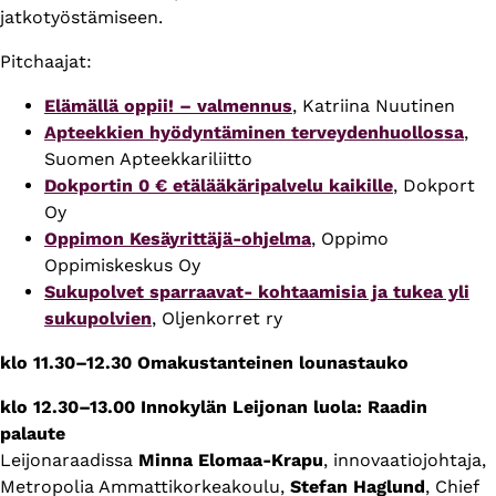
jatkotyöstämiseen.
Pitchaajat:
Elämällä oppii! – valmennus
, Katriina Nuutinen
Apteekkien hyödyntäminen terveydenhuollossa
,
Suomen Apteekkariliitto
Dokportin 0 € etälääkäripalvelu kaikille
, Dokport
Oy
Oppimon Kesäyrittäjä-ohjelma
, Oppimo
Oppimiskeskus Oy
Sukupolvet sparraavat- kohtaamisia ja tukea yli
sukupolvien
, Oljenkorret ry
klo 11.30–12.30 Omakustanteinen lounastauko
klo 12.30–13.00 Innokylän Leijonan luola: Raadin
palaute
Leijonaraadissa
Minna Elomaa-Krapu
, innovaatiojohtaja,
Metropolia Ammattikorkeakoulu,
Stefan Haglund
, Chief