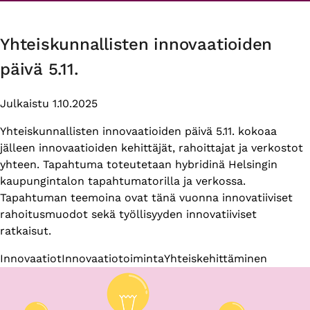
Yhteiskunnallisten innovaatioiden
päivä 5.11.
Julkaistu 1.10.2025
Yhteiskunnallisten innovaatioiden päivä 5.11. kokoaa
jälleen innovaatioiden kehittäjät, rahoittajat ja verkostot
yhteen. Tapahtuma toteutetaan hybridinä Helsingin
kaupungintalon tapahtumatorilla ja verkossa.
Tapahtuman teemoina ovat tänä vuonna innovatiiviset
rahoitusmuodot sekä työllisyyden innovatiiviset
ratkaisut.
Themes
Innovaatiot
Innovaatiotoiminta
Yhteiskehittäminen