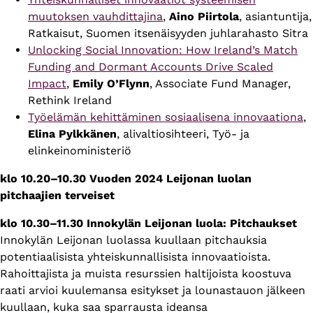
muutoksen vauhdittajina
,
Aino Piirtola
, asiantuntija,
Ratkaisut, Suomen itsenäisyyden juhlarahasto Sitra
Unlocking Social Innovation: How Ireland’s Match
Funding and Dormant Accounts Drive Scaled
Impact
,
Emily O’Flynn
, Associate Fund Manager,
Rethink Ireland
Työelämän kehittäminen sosiaalisena innovaationa
,
Elina Pylkkänen
, alivaltiosihteeri, Työ- ja
elinkeinoministeriö
klo 10.20–10.30 Vuoden 2024 Leijonan luolan
pitchaajien terveiset
klo 10.30–11.30 Innokylän Leijonan luola: Pitchaukset
Innokylän Leijonan luolassa kuullaan pitchauksia
potentiaalisista yhteiskunnallisista innovaatioista.
Rahoittajista ja muista resurssien haltijoista koostuva
raati arvioi kuulemansa esitykset ja lounastauon jälkeen
kuullaan, kuka saa sparrausta ideansa