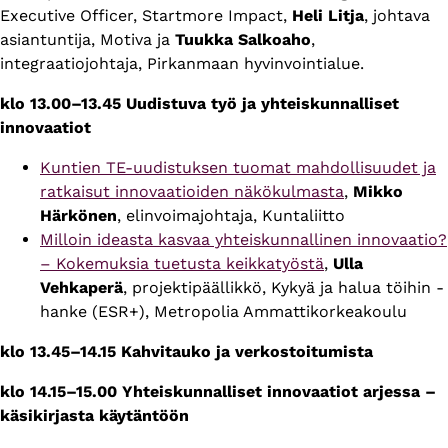
Executive Officer, Startmore Impact,
Heli Litja
, johtava
asiantuntija, Motiva
ja
Tuukka Salkoaho
,
integraatiojohtaja, Pirkanmaan hyvinvointialue.
klo 13.00–13.45
Uudistuva työ ja yhteiskunnalliset
innovaatiot
Kuntien TE-uudistuksen tuomat mahdollisuudet ja
ratkaisut innovaatioiden näkökulmasta
,
Mikko
Härkönen
, elinvoimajohtaja, Kuntaliitto
Milloin ideasta kasvaa yhteiskunnallinen innovaatio?
– Kokemuksia tuetusta keikkatyöstä
,
Ulla
Vehkaperä
, projektipäällikkö, Kykyä ja halua töihin -
hanke (ESR+), Metropolia Ammattikorkeakoulu
klo 13.45–14.15 Kahvitauko ja verkostoitumista
klo 14.15–15.00 Yhteiskunnalliset innovaatiot arjessa –
käsikirjasta käytäntöön