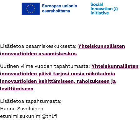
Lisätietoa osaamiskeskuksesta:
Yhteiskunnallisten
innovaatioiden osaamiskeskus
Uutinen viime vuoden tapahtumasta:
Yhteiskunnallisten
innovaatioiden päivä tarjosi uusia näkökulmia
innovaatioiden kehittämiseen, rahoitukseen ja
levittämiseen
Lisätietoa tapahtumasta:
Hanne Savolainen
etunimi.sukunimi@thl.fi