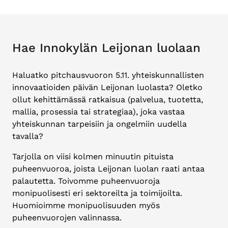
Hae Innokylän Leijonan luolaan
Haluatko pitchausvuoron 5.11. yhteiskunnallisten
innovaatioiden päivän Leijonan luolasta? Oletko
ollut kehittämässä ratkaisua (palvelua, tuotetta,
mallia, prosessia tai strategiaa), joka vastaa
yhteiskunnan tarpeisiin ja ongelmiin uudella
tavalla?
Tarjolla on viisi kolmen minuutin pituista
puheenvuoroa, joista Leijonan luolan raati antaa
palautetta. Toivomme puheenvuoroja
monipuolisesti eri sektoreilta ja toimijoilta.
Huomioimme monipuolisuuden myös
puheenvuorojen valinnassa.