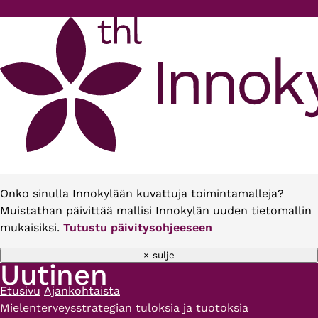
Hyppää pääsisältöön
Onko sinulla Innokylään kuvattuja toimintamalleja?
Muistathan päivittää mallisi Innokylän uuden tietomallin
mukaisiksi.
Tutustu päivitysohjeeseen
× sulje
Uutinen
Etusivu
Ajankohtaista
Murupolku
Mielenterveysstrategian tuloksia ja tuotoksia