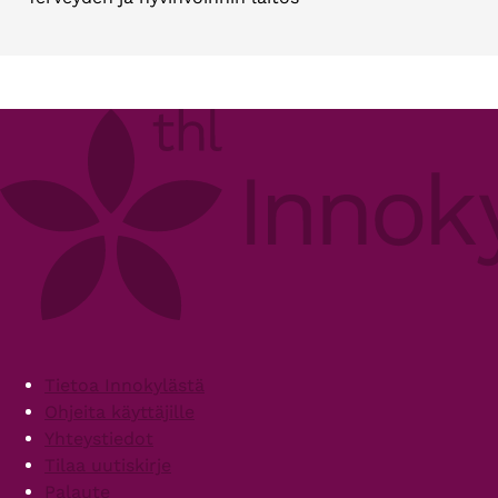
Footer
Tietoa Innokylästä
Ohjeita käyttäjille
Yhteystiedot
Tilaa uutiskirje
Palaute