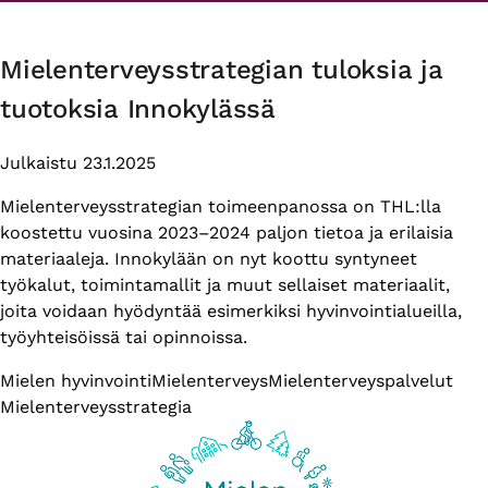
Innokylässä
Mielenterveysstrategian tuloksia ja
tuotoksia Innokylässä
Julkaistu 23.1.2025
Mielenterveysstrategian toimeenpanossa on THL:lla
koostettu vuosina 2023–2024 paljon tietoa ja erilaisia
materiaaleja. Innokylään on nyt koottu syntyneet
työkalut, toimintamallit ja muut sellaiset materiaalit,
joita voidaan hyödyntää esimerkiksi hyvinvointialueilla,
työyhteisöissä tai opinnoissa.
Themes
Mielen hyvinvointi
Mielenterveys
Mielenterveyspalvelut
Mielenterveysstrategia