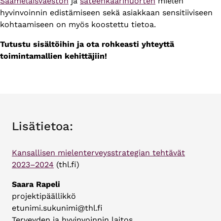
Saamelaisväestön
ja
sateenkaarinuorten
mielen
hyvinvoinnin edistämiseen sekä asiakkaan sensitiiviseen
kohtaamiseen on myös koostettu tietoa.
Tutustu sisältöihin ja ota rohkeasti yhteyttä
toimintamallien kehittäjiin!
Lisätietoa:
Kansallisen mielenterveysstrategian tehtävät
2023–2024
(thl.fi)
Saara Rapeli
projektipäällikkö
etunimi.sukunimi@thl.fi
Terveyden ja hyvinvoinnin laitos