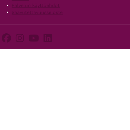
Palvelun käyttöehdot
Saavutettavuusseloste