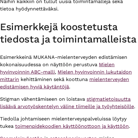
Näihin kaikkiin on tullut uusia toimintamalleja sekä
tietoa hyödynnettäväksi.
Esimerkkejä koostetusta
tiedosta ja toimintamalleista
Esimerkkeinä MUKANA-mielenterveyden edistämisen
kokonaisuudessa on näyttöön perustuva
Mielen
hyvinvoinnin ABC-malli
,
Mielen hyvinvoinnin lukutaidon
mittarin
kehittäminen sekä koottuna
mielenterveyden
edistämisen hyviä käytäntöjä
.
Stigman vähentämiseen on loistava
stigmatietoisuutta
lisäävä arvotyöskentelyn väline tiimeille ja työyhteisöille
.
Tiedolla johtamiseen mielenterveyspalveluissa löytyy
tukea
toimenpidekoodien käyttöönottoon ja käyttöön
.