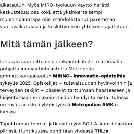
aikataulun. Myös MIRO-työkalun käyttö herätti
keskustelua; osa koki, että yksinkertaisempi
muistiinpanotapa olisi mahdollistanut paremman
vuorovaikutuksen ja keskittymisen yhteiseen ajatteluun.
Mitä tämän jälkeen?
Innokylä suunnittelee ennakointidialogin materiaalin
pohjalta innovaatiohaastetta Metropolia
ammattikorkeakoulun
MINNO- innovaatio-opintoihin
syksylle 2025. Opiskelijat – tulevaisuuden hyvinvoinnin ja
terveyden tekijät – pääsevät tarttumaan haasteeseen ja
laajentamaan ennakointitiedon hyödyntämistä. Tulossa
on myös artikkeli yhteistyössä
Metropolian AMK
:n
kanssa.
Tapahtuman teemat jatkuvat myös SOILA-koordinaation
piirissä. Huhtikuussa pohditaan yhdessä
THL:n