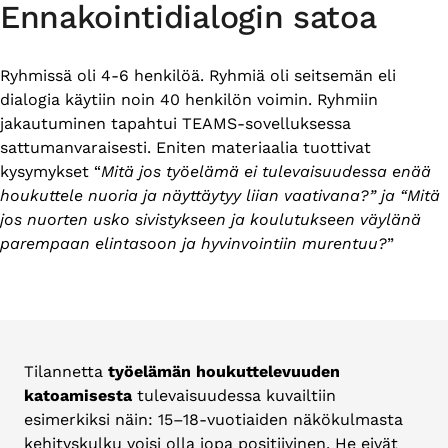
Ennakointidialogin satoa
Ryhmissä oli 4-6 henkilöä. Ryhmiä oli seitsemän eli
dialogia käytiin noin 40 henkilön voimin. Ryhmiin
jakautuminen tapahtui TEAMS-sovelluksessa
sattumanvaraisesti. Eniten materiaalia tuottivat
kysymykset “
Mitä jos työelämä ei tulevaisuudessa enää
houkuttele nuoria ja näyttäytyy liian vaativana?” ja “Mitä
jos nuorten usko sivistykseen ja koulutukseen väylänä
parempaan elintasoon ja hyvinvointiin murentuu?
”
Tilannetta
työelämän houkuttelevuuden
katoamisesta
tulevaisuudessa kuvailtiin
esimerkiksi näin: 15–18-vuotiaiden näkökulmasta
kehityskulku voisi olla jopa positiivinen. He eivät