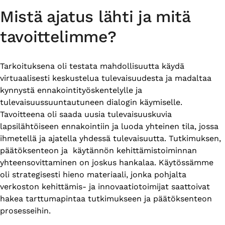
Mistä ajatus lähti ja mitä
tavoittelimme?
Tarkoituksena oli testata mahdollisuutta käydä
virtuaalisesti keskustelua tulevaisuudesta ja madaltaa
kynnystä ennakointityöskentelylle ja
tulevaisuussuuntautuneen dialogin käymiselle.
Tavoitteena oli saada uusia tulevaisuuskuvia
lapsilähtöiseen ennakointiin ja luoda yhteinen tila, jossa
ihmetellä ja ajatella yhdessä tulevaisuutta. Tutkimuksen,
päätöksenteon ja käytännön kehittämistoiminnan
yhteensovittaminen on joskus hankalaa. Käytössämme
oli strategisesti hieno materiaali, jonka pohjalta
verkoston kehittämis- ja innovaatiotoimijat saattoivat
hakea tarttumapintaa tutkimukseen ja päätöksenteon
prosesseihin.