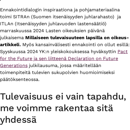
Ennakointidialogin inspiraationa ja pohjamateriaalina
toimi SITRAn (Suomen itsenäisyyden juhlarahasto) ja
ITLAn (Itsenäisyyden juhlavuoden lastensäätiö)
marraskuussa 2024 Lasten oikeuksien päivänä
julkaisema
Millaiseen tulevaisuuteen lapsilla on oikeus-
artikkeli.
Myös kansainvälisesti ennakointi on ollut esillä:
Syyskuussa 2024 YK:n yleiskokouksessa hyväksyttin
Pact
for the Future ja sen liitteenä Declaration on Future
Generations
julkilausuma, jossa määritellään
toimenpiteitä tulevien sukupolvien huomioimiseksi
päätöksenteossa.
Tulevaisuus ei vain tapahdu,
me voimme rakentaa sitä
yhdessä