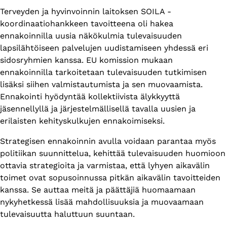
Terveyden ja hyvinvoinnin laitoksen SOILA -
koordinaatiohankkeen tavoitteena oli hakea
ennakoinnilla uusia näkökulmia tulevaisuuden
lapsilähtöiseen palvelujen uudistamiseen yhdessä eri
sidosryhmien kanssa. EU komission mukaan
ennakoinnilla tarkoitetaan tulevaisuuden tutkimisen
lisäksi siihen valmistautumista ja sen muovaamista.
Ennakointi hyödyntää kollektiivista älykkyyttä
jäsennellyllä ja järjestelmällisellä tavalla uusien ja
erilaisten kehityskulkujen ennakoimiseksi.
Strategisen ennakoinnin avulla voidaan parantaa myös
politiikan suunnittelua, kehittää tulevaisuuden huomioon
ottavia strategioita ja varmistaa, että lyhyen aikavälin
toimet ovat sopusoinnussa pitkän aikavälin tavoitteiden
kanssa. Se auttaa meitä ja päättäjiä huomaamaan
nykyhetkessä lisää mahdollisuuksia ja muovaamaan
tulevaisuutta haluttuun suuntaan.