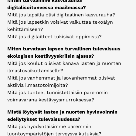
Miten turvaamme kasvurauhan
digitalisoituneessa maailmassa?
Mitä jos lapsilla olisi digitaalinen kasvurauha?
Mitä jos lapsetkin voisivat vaikuttaa tekoälyn
kehittämiseen?
Mitä jos digilaitteet tukisivat oppimista?
Miten turvataan lapsen turvallinen tulevaisuus
ekologisen kestävyyskriisin ajassa?
Mitä jos koulut olisivat kanava lasten ja nuorten
ilmastovaikuttamiselle?
Mitä jos vanhemmat ja isovanhemmat olisivat
aktiivia ilmastotoimijoita?
Mitä jos tunteet tunnistettaisiin paremmin
voimavarana kestävyysmurroksessa?
Mistä löytyvät lasten ja nuorten hyvinvoinnin
edellytykset tulevaisuudessa?
Mitä jos hyödyntäisimme paremmin
luontoympäristöjen terveysvaikutuksia?