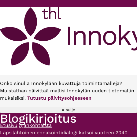
Hyppää pääsisältöön
Onko sinulla Innokylään kuvattuja toimintamalleja?
Muistathan päivittää mallisi Innokylän uuden tietomallin
mukaisiksi.
Tutustu päivitysohjeeseen
× sulje
Blogikirjoitus
Etusivu
Ajankohtaista
Murupolku
Lapsilähtöinen ennakointidialogi katsoi vuoteen 2040