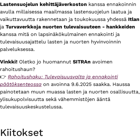
Lastensuojelun kehittäjäverkoston
kanssa ennakoinnin
avulla millaisessa maailmassa lastensuojelun laatua ja
vaikuttavuutta rakennetaan ja toukokuussa yhdessä
Itlan
ja
Turvaverkkoja nuorten tulevaisuuteen - hankkeiden
kanssa mitä on lapsinäkökulmainen ennakointi ja
tulevaisuusajattelu lasten ja nuorten hyvinvoinnin
palveluksessa.
Vinkki!
Oletko jo huomannut
SITRAn
avoimen
rahoitushaun?
👉
Rahoitushaku: Tulevaisuusvalta ja ennakointi
päätöksenteossa
on avoinna 9.6.2025 saakka. Haussa
painotetaan muun muassa lasten ja nuorten osallisuutta,
ylisukupolvisuutta sekä vähemmistöjen ääntä
tulevaisuuskeskustelussa.
Kiitokset