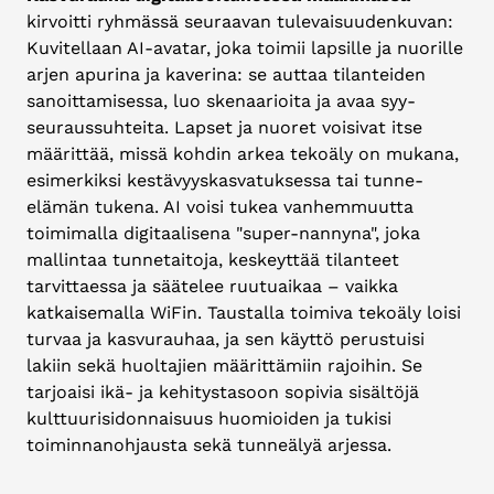
kirvoitti ryhmässä seuraavan tulevaisuudenkuvan:
Kuvitellaan AI-avatar, joka toimii lapsille ja nuorille
arjen apurina ja kaverina: se auttaa tilanteiden
sanoittamisessa, luo skenaarioita ja avaa syy-
seuraussuhteita. Lapset ja nuoret voisivat itse
määrittää, missä kohdin arkea tekoäly on mukana,
esimerkiksi kestävyyskasvatuksessa tai tunne-
elämän tukena. AI voisi tukea vanhemmuutta
toimimalla digitaalisena "super-nannyna", joka
mallintaa tunnetaitoja, keskeyttää tilanteet
tarvittaessa ja säätelee ruutuaikaa – vaikka
katkaisemalla WiFin. Taustalla toimiva tekoäly loisi
turvaa ja kasvurauhaa, ja sen käyttö perustuisi
lakiin sekä huoltajien määrittämiin rajoihin. Se
tarjoaisi ikä- ja kehitystasoon sopivia sisältöjä
kulttuurisidonnaisuus huomioiden ja tukisi
toiminnanohjausta sekä tunneälyä arjessa.