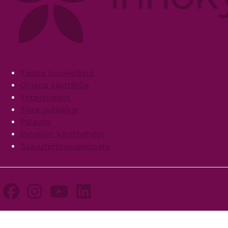
Footer
Tietoa Innokylästä
Ohjeita käyttäjille
Yhteystiedot
Tilaa uutiskirje
Palaute
Palvelun käyttöehdot
Saavutettavuusseloste