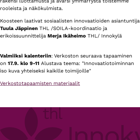
rakensi luottamusta ja avarsi ymmärrystä toistemme
rooleista ja näkökulmista.
Koosteen laativat sosiaalisten innovaatioiden asiantuntija
Tuula Jäppinen
THL /SOILA-koordinaatio ja
erikoissuunnittelija
Merja Ikäheimo
THL/ Innokylä
Valmiiksi kalenteriin
: Verkoston seuraava tapaaminen
on
17.9. klo 9-11
Alustava teema: "Innovaatiotoiminnan
iso kuva yhteiseksi kaikille toimijoille"
Verkostotapaamisten materiaalit