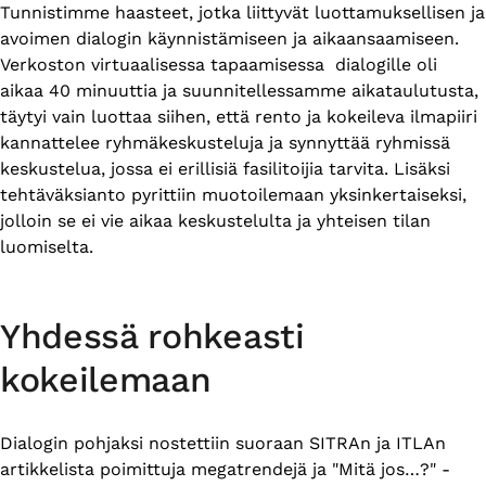
Tunnistimme haasteet, jotka liittyvät luottamuksellisen ja
avoimen dialogin käynnistämiseen ja aikaansaamiseen.
Verkoston virtuaalisessa tapaamisessa dialogille oli
aikaa 40 minuuttia ja suunnitellessamme aikataulutusta,
täytyi vain luottaa siihen, että rento ja kokeileva ilmapiiri
kannattelee ryhmäkeskusteluja ja synnyttää ryhmissä
keskustelua, jossa ei erillisiä fasilitoijia tarvita. Lisäksi
tehtäväksianto pyrittiin muotoilemaan yksinkertaiseksi,
jolloin se ei vie aikaa keskustelulta ja yhteisen tilan
luomiselta.
Yhdessä rohkeasti
kokeilemaan
Dialogin pohjaksi nostettiin suoraan SITRAn ja ITLAn
artikkelista poimittuja megatrendejä ja "Mitä jos…?" -