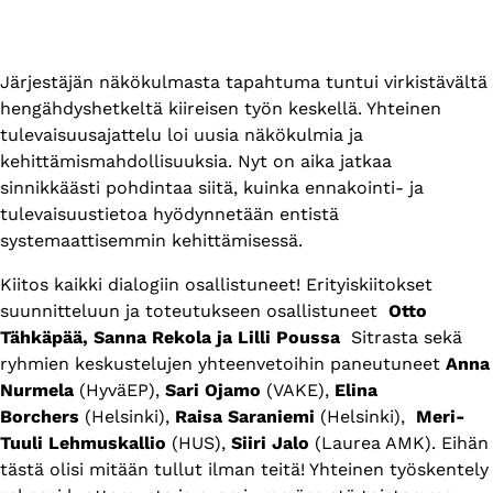
Järjestäjän näkökulmasta tapahtuma tuntui virkistävältä
hengähdyshetkeltä kiireisen työn keskellä. Yhteinen
tulevaisuusajattelu loi uusia näkökulmia ja
kehittämismahdollisuuksia. Nyt on aika jatkaa
sinnikkäästi pohdintaa siitä, kuinka ennakointi- ja
tulevaisuustietoa hyödynnetään entistä
systemaattisemmin kehittämisessä.
Kiitos kaikki dialogiin osallistuneet! Erityiskiitokset
suunnitteluun ja toteutukseen osallistuneet
Otto
Tähkäpää, Sanna Rekola ja Lilli Poussa
Sitrasta
sekä
ryhmien keskustelujen yhteenvetoihin paneutuneet
Anna
Nurmela
(HyväEP),
Sari Ojamo
(VAKE),
Elina
Borchers
(Helsinki),
Raisa Saraniemi
(Helsinki),
Meri-
Tuuli Lehmuskallio
(HUS),
Siiri Jalo
(Laurea AMK). Eihän
tästä olisi mitään tullut ilman teitä! Yhteinen työskentely