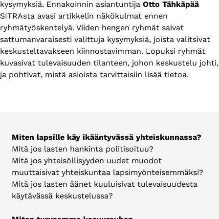
kysymyksiä. Ennakoinnin asiantuntija
Otto Tähkäpää
SITRAsta avasi artikkelin näkökulmat ennen
ryhmätyöskentelyä. Viiden hengen ryhmät saivat
sattumanvaraisesti valittuja kysymyksiä, joista valitsivat
keskusteltavakseen kiinnostavimman. Lopuksi ryhmät
kuvasivat tulevaisuuden tilanteen, johon keskustelu johti,
ja pohtivat, mistä asioista tarvittaisiin lisää tietoa.
Miten lapsille käy ikääntyvässä yhteiskunnassa?
Mitä jos lasten hankinta politisoituu?
Mitä jos yhteisöllisyyden uudet muodot
muuttaisivat yhteiskuntaa lapsimyönteisemmäksi?
Mitä jos lasten äänet kuuluisivat tulevaisuudesta
käytävässä keskustelussa?