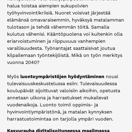
halua toistaa aiempien sukupolvien
työhyvinvointikriisiä. Nuoret voisivat järjestää
elämänsä omavaraisemmin, hyväksyä matalamman
tulotason ja tehdä vähemmän töitä. Samalla
kulutus vähenisi. Kääntöpuolena voi kuitenkin olla
eriarvoistuminen ja riippuvuus vanhempien
varallisuudesta. Työnantajat saattaisivat joutua
kilpailemaan työntekijöistä. Mikä on työn merkitys
vuonna 2040?
Myös
luontoympäristöjen hyödyntäminen
nousi
tulevaisuuskeskustelussa esiin: Tulevaisuudessa
koulupäivät sijoittuvat valoisiin aikoihin, opetusta
annetaan ulkona ja harrastukset mukailevat
vuodenaikoja. Luonto toimii oppimis- ja
hyvinvointiympäristönä, ja matalan kynnyksen
harrastustoimintaa on tarjolla ympäri vuoden.
Kasvurauha digitalisoituneessa maailmassa