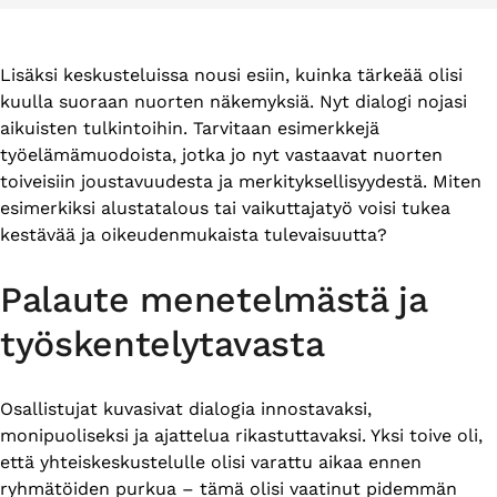
Lisäksi keskusteluissa nousi esiin, kuinka tärkeää olisi
kuulla suoraan nuorten näkemyksiä. Nyt dialogi nojasi
aikuisten tulkintoihin. Tarvitaan esimerkkejä
työelämämuodoista, jotka jo nyt vastaavat nuorten
toiveisiin joustavuudesta ja merkityksellisyydestä. Miten
esimerkiksi alustatalous tai vaikuttajatyö voisi tukea
kestävää ja oikeudenmukaista tulevaisuutta?
Palaute menetelmästä ja
työskentelytavasta
Osallistujat kuvasivat dialogia innostavaksi,
monipuoliseksi ja ajattelua rikastuttavaksi. Yksi toive oli,
että yhteiskeskustelulle olisi varattu aikaa ennen
ryhmätöiden purkua – tämä olisi vaatinut pidemmän