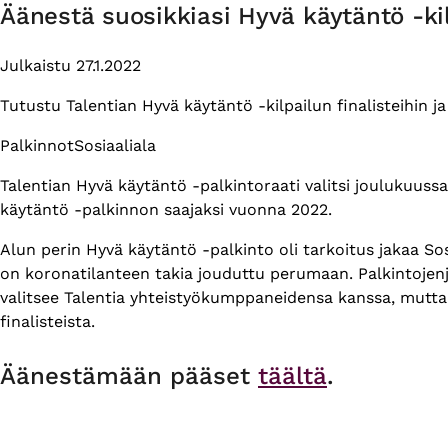
Äänestä suosikkiasi Hyvä käytäntö -kil
Julkaistu 27.1.2022
Tutustu Talentian Hyvä käytäntö -kilpailun finalisteihin ja
Themes
Palkinnot
Sosiaaliala
Talentian Hyvä käytäntö -palkintoraati valitsi joulukuussa
käytäntö -palkinnon saajaksi vuonna 2022.
Alun perin Hyvä käytäntö -palkinto oli tarkoitus jakaa So
on koronatilanteen takia jouduttu perumaan. Palkintojenj
valitsee Talentia yhteistyökumppaneidensa kanssa, mutt
finalisteista.
Äänestämään pääset
täältä
.