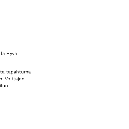
lla Hyvä
utta tapahtuma
. Voittajan
ilun