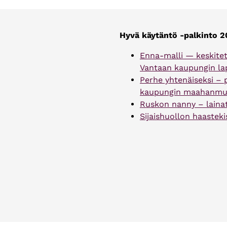
Hyvä käytäntö -palkinto 20
Enna-malli — keskitett
Vantaan kaupungin lap
Perhe yhtenäiseksi – 
kaupungin maahanmuut
Ruskon nanny – lainat
Sijaishuollon haasteki