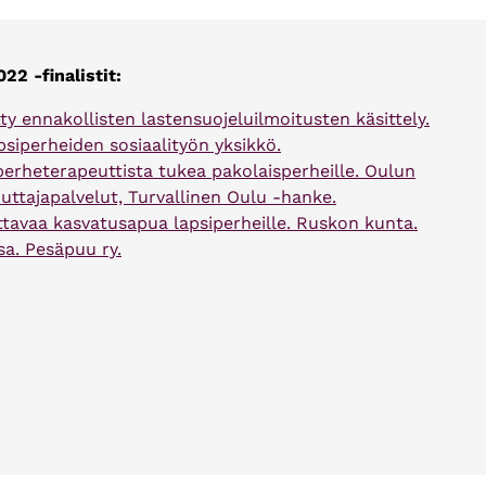
22 -finalistit:
y ennakollisten lastensuojeluilmoitusten käsittely.
siperheiden sosiaalityön yksikkö.
perheterapeuttista tukea pakolaisperheille. Oulun
tajapalvelut, Turvallinen Oulu -hanke.
tavaa kasvatusapua lapsiperheille. Ruskon kunta.
sa. Pesäpuu ry.