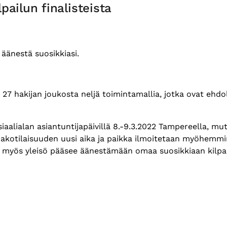
pailun finalisteista
 äänestä suosikkiasi.
 27 hakijan joukosta neljä toimintamallia, jotka ovat ehdo
siaalialan asiantuntijapäivillä 8.-9.3.2022 Tampereella, m
akotilaisuuden uusi aika ja paikka ilmoitetaan myöhemmin
a myös yleisö pääsee äänestämään omaa suosikkiaan kilpa