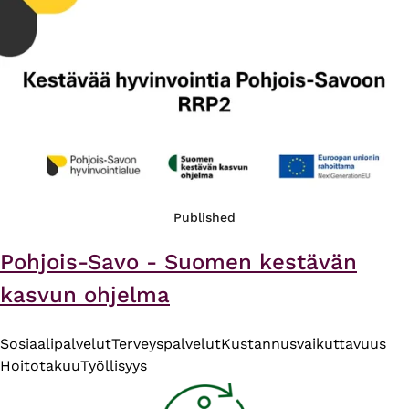
Published
Pohjois-Savo - Suomen kestävän
kasvun ohjelma
Sosiaalipalvelut
Terveyspalvelut
Kustannusvaikuttavuus
Hoitotakuu
Työllisyys