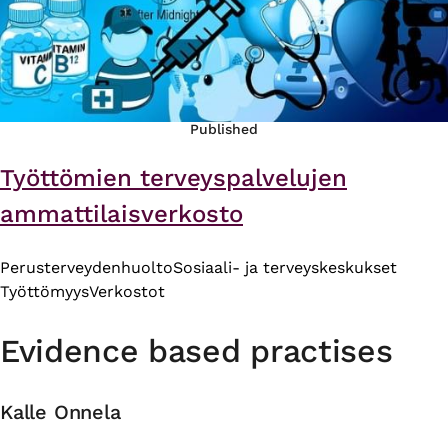
Published
Työttömien terveyspalvelujen
ammattilaisverkosto
Perusterveydenhuolto
Sosiaali- ja terveyskeskukset
Työttömyys
Verkostot
Evidence based practises
Kalle Onnela