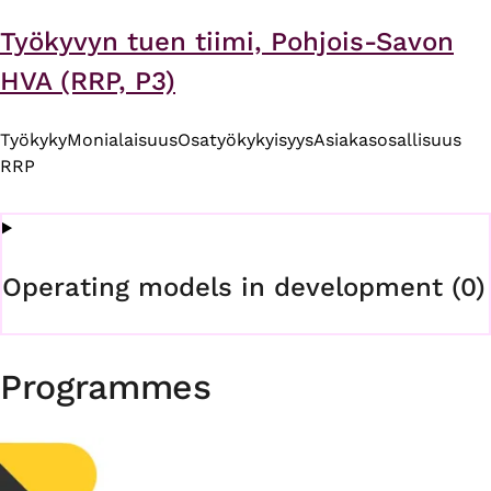
Työkyvyn tuen tiimi, Pohjois-Savon
HVA (RRP, P3)
Työkyky
Monialaisuus
Osatyökykyisyys
Asiakasosallisuus
RRP
Operating models in development (0)
Programmes