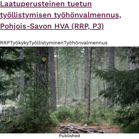
Laatuperusteinen tuetun
työllistymisen työhönvalmennus,
Pohjois-Savon HVA (RRP, P3)
RRP
Työkyky
Työllistyminen
Työhönvalmennus
Published