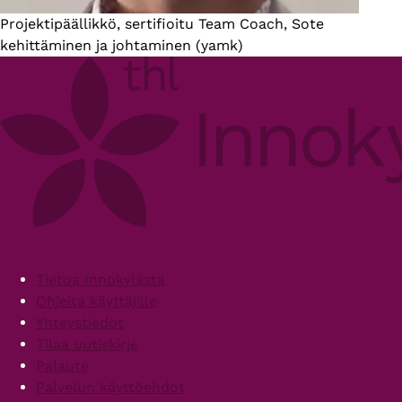
Introduction
Projektipäällikkö, sertifioitu Team Coach, Sote
kehittäminen ja johtaminen (yamk)
Footer
Tietoa Innokylästä
Ohjeita käyttäjille
Yhteystiedot
Tilaa uutiskirje
Palaute
Palvelun käyttöehdot