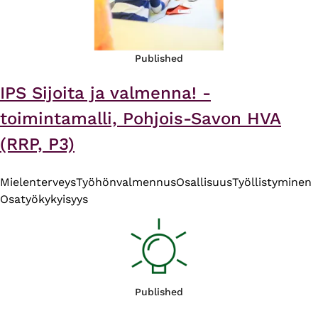
Published
IPS Sijoita ja valmenna! -
toimintamalli, Pohjois-Savon HVA
(RRP, P3)
Mielenterveys
Työhönvalmennus
Osallisuus
Työllistyminen
Osatyökykyisyys
Published