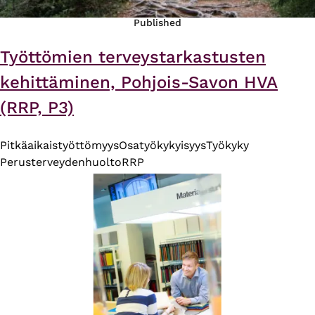
Published
Työttömien terveystarkastusten
kehittäminen, Pohjois-Savon HVA
(RRP, P3)
Pitkäaikaistyöttömyys
Osatyökykyisyys
Työkyky
Perusterveydenhuolto
RRP