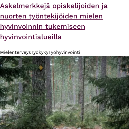
Askelmerkkejä opiskelijoiden ja
nuorten työntekijöiden mielen
hyvinvoinnin tukemiseen
hyvinvointialueilla
Mielenterveys
Työkyky
Työhyvinvointi