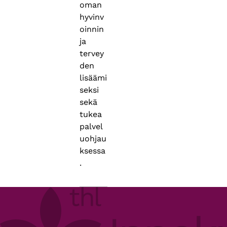
oman
hyvinv
oinnin
ja
tervey
den
lisäämi
seksi
sekä
tukea
palvel
uohjau
ksessa
.