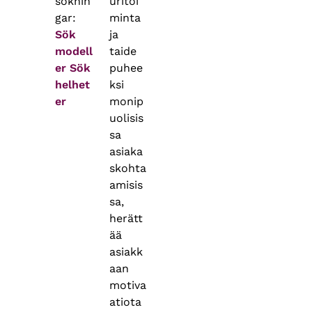
söknin
uritoi
gar:
minta
Sök
ja
modell
taide
er
Sök
puhee
helhet
ksi
er
monip
uolisis
sa
asiaka
skohta
amisis
sa,
herätt
ää
asiakk
aan
motiva
atiota