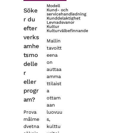
Modell
Söke
Kund- och
servicehandledning
r du
Kunddelaktighet
Levnadsvanor
Kultur
efter
Kulturvälbefinnande
verks
Mallin
amhe
tavoitt
tsmo
eena
on
delle
auttaa
r
amma
eller
ttilaist
progr
a
ottam
am?
aan
Prova
luovuu
målme
s,
dvetna
kulttu