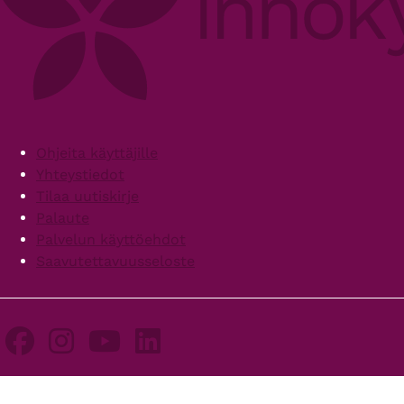
Footer
Ohjeita käyttäjille
Yhteystiedot
Tilaa uutiskirje
Palaute
Palvelun käyttöehdot
Saavutettavuusseloste