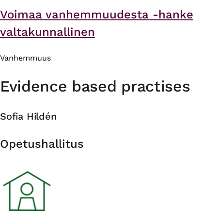
Voimaa vanhemmuudesta -hanke
valtakunnallinen
Vanhemmuus
Evidence based practises
Sofia Hildén
Organisation
Opetushallitus