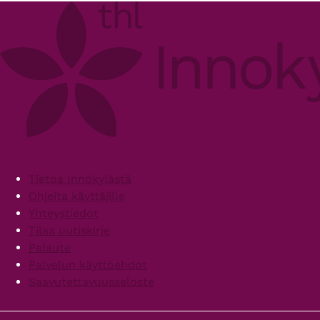
Footer
Tietoa Innokylästä
Ohjeita käyttäjille
Yhteystiedot
Tilaa uutiskirje
Palaute
Palvelun käyttöehdot
Saavutettavuusseloste