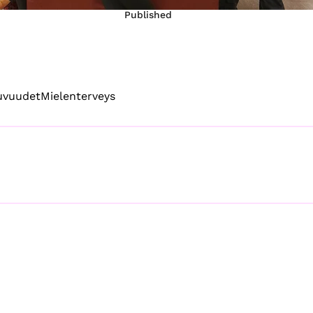
Published
puvuudet
Mielenterveys