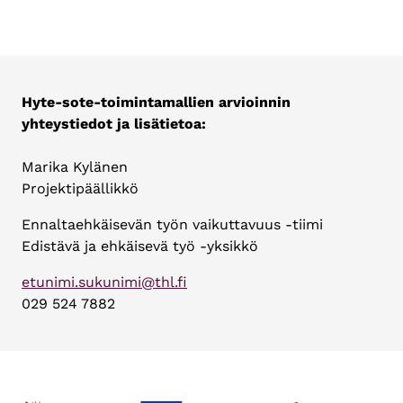
Hyte-sote-toimintamallien arvioinnin
yhteystiedot ja lisätietoa:
Marika Kylänen
Projektipäällikkö
Ennaltaehkäisevän työn vaikuttavuus -tiimi
Edistävä ja ehkäisevä työ -yksikkö
etunimi.sukunimi@thl.fi
029 524 7882