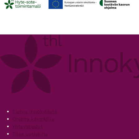
Footer
Tietoa Innokylästä
Ohjeita käyttäjille
Yhteystiedot
Tilaa uutiskirje