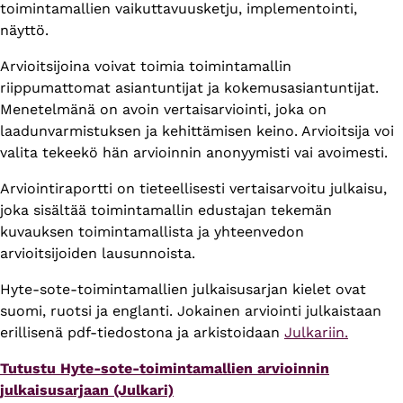
toimintamallien vaikuttavuusketju, implementointi,
näyttö.
Arvioitsijoina voivat toimia toimintamallin
riippumattomat asiantuntijat ja kokemusasiantuntijat.
Menetelmänä on avoin vertaisarviointi, joka on
laadunvarmistuksen ja kehittämisen keino. Arvioitsija voi
valita tekeekö hän arvioinnin anonyymisti vai avoimesti.
Arviointiraportti on tieteellisesti vertaisarvoitu julkaisu,
joka sisältää toimintamallin edustajan tekemän
kuvauksen toimintamallista ja yhteenvedon
arvioitsijoiden lausunnoista.
Hyte-sote-toimintamallien julkaisusarjan kielet ovat
suomi, ruotsi ja englanti. Jokainen arviointi julkaistaan
erillisenä pdf-tiedostona ja arkistoidaan
Julkariin.
Tutustu Hyte-sote-toimintamallien arvioinnin
julkaisusarjaan (Julkari)