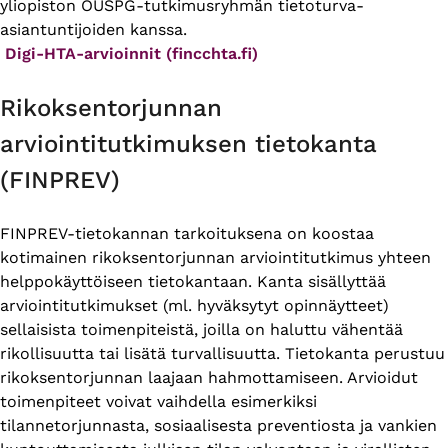
yliopiston OUSPG-tutkimusryhmän tietoturva-
asiantuntijoiden kanssa.
Digi-HTA-arvioinnit (fincchta.fi)
Rikoksentorjunnan
arviointitutkimuksen tietokanta
(FINPREV)
FINPREV-tietokannan tarkoituksena on koostaa
kotimainen rikoksentorjunnan arviointitutkimus yhteen
helppokäyttöiseen tietokantaan. Kanta sisällyttää
arviointitutkimukset (ml. hyväksytyt opinnäytteet)
sellaisista toimenpiteistä, joilla on haluttu vähentää
rikollisuutta tai lisätä turvallisuutta. Tietokanta perustuu
rikoksentorjunnan laajaan hahmottamiseen. Arvioidut
toimenpiteet voivat vaihdella esimerkiksi
tilannetorjunnasta, sosiaalisesta preventiosta ja vankien