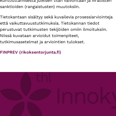
kuntouttamisesta julkisen tilan valvontaan ja virallisten
sanktioiden (rangaistusten) muutoksiin.
Tietokantaan sisältyy sekä kuvailevia prosessiarviointeja
että vaikuttavuustutkimuksia. Tietokannan tiedot
perustuvat tutkimusten tekijöiden omiin ilmoituksiin.
Niissä kuvataan arvioidut toimenpiteet,
tutkimusasetelmat ja arviointien tulokset.
FINPREV (rikoksentorjunta.fi)