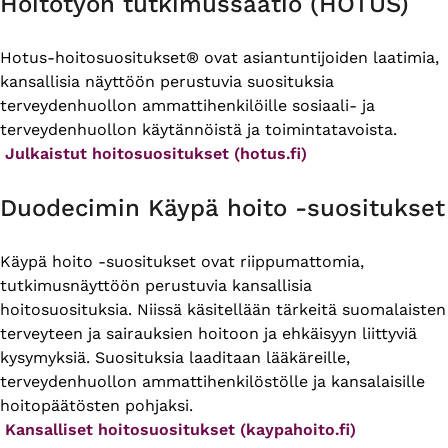
Hoitotyön tutkimussäätiö (HOTUS)
Hotus-hoitosuositukset® ovat asiantuntijoiden laatimia,
kansallisia näyttöön perustuvia suosituksia
terveydenhuollon ammattihenkilöille sosiaali- ja
terveydenhuollon käytännöistä ja toimintatavoista.
Julkaistut hoitosuositukset (hotus.fi)
Duodecimin Käypä hoito -suositukset
Käypä hoito -suositukset ovat riippumattomia,
tutkimusnäyttöön perustuvia kansallisia
hoitosuosituksia. Niissä käsitellään tärkeitä suomalaisten
terveyteen ja sairauksien hoitoon ja ehkäisyyn liittyviä
kysymyksiä. Suosituksia laaditaan lääkäreille,
terveydenhuollon ammattihenkilöstölle ja kansalaisille
hoitopäätösten pohjaksi.
Kansalliset hoitosuositukset (kaypahoito.fi)