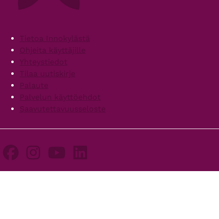
Footer
Tietoa Innokylästä
Ohjeita käyttäjille
Yhteystiedot
Tilaa uutiskirje
Palaute
Palvelun käyttöehdot
Saavutettavuusseloste