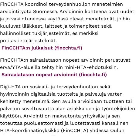
FinCCHTA koordinoi terveydenhuollon menetelmien
arviointityötä Suomessa. Arvioinnin kohteena ovat uudet
ja jo vakiintuneessa käytössä olevat menetelmät, joihin
kuuluvat lääkkeet, laitteet ja toimenpiteet sekä
hallinnolliset tukijärjestelmät, esimerkiksi
potilastietojärjestelmät.
FinCCHTA:n julkaisut (fincchta.fi)
FinCCHTA:n sairaalatason nopeat arvioinnit perustuvat
erva/YTA-alueilla tehtyihin mini-HTA-ehdotuksiin.
Sairaalatason nopeat arvioinnit (fincchta.fi)
Digi-HTA on sosiaali- ja terveydenhuollon sekä
hyvinvoinnin digitaalisia tuotteita ja palveluja varten
kehitetty menetelmä. Sen avulla arvioidaan tuotteen tai
palvelun soveltuvuutta alan asiakkaiden ja työntekijöiden
käyttöön. Arviointi on maksutonta yrityksille ja sen
toteuttaa puolueettomasti ja luotettavasti kansallinen
HTA-koordinaatioyksikkö (FinCCHTA) yhdessä Oulun