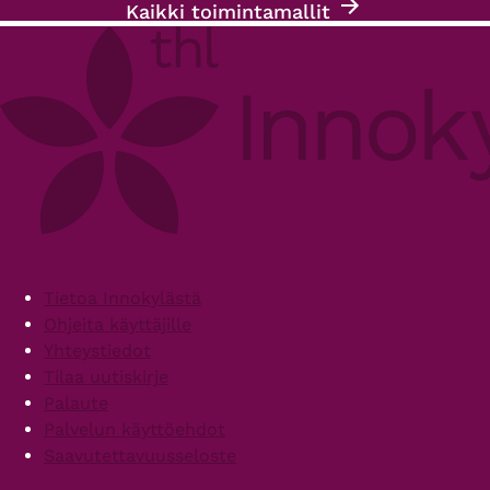
Kaikki toimintamallit
Footer
Tietoa Innokylästä
Ohjeita käyttäjille
Yhteystiedot
Tilaa uutiskirje
Palaute
Palvelun käyttöehdot
Saavutettavuusseloste