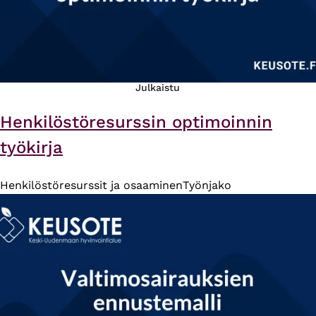
Julkaistu
Henkilöstöresurssin optimoinnin
työkirja
Henkilöstöresurssit ja osaaminen
Työnjako