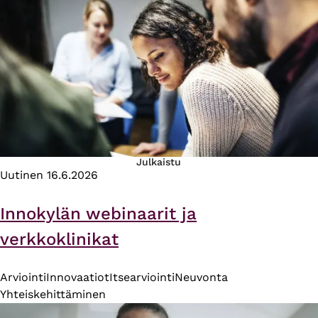
Julkaistu
Uutinen
16.6.2026
Innokylän webinaarit ja
verkkoklinikat
Arviointi
Innovaatiot
Itsearviointi
Neuvonta
Yhteiskehittäminen