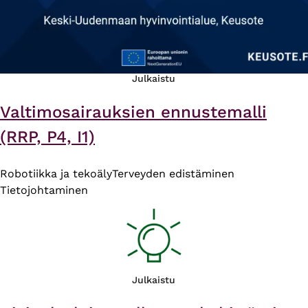
Julkaistu
Valtimosairauksien ennustemalli
(RRP, P4, I1)
Robotiikka ja tekoäly
Terveyden edistäminen
Tietojohtaminen
Julkaistu