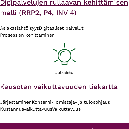
Digipalvelujen rullaavan kehittämisen
malli (RRP2, P4, INV 4)
Asiakaslähtöisyys
Digitaaliset palvelut
Prosessien kehittäminen
Julkaistu
Keusoten vaikuttavuuden tiekartta
Järjestäminen
Konserni-, omistaja- ja tulosohjaus
Kustannusvaikuttavuus
Vaikuttavuus