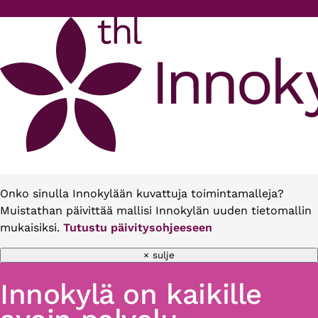
Hyppää pääsisältöön
Onko sinulla Innokylään kuvattuja toimintamalleja?
Muistathan päivittää mallisi Innokylän uuden tietomallin
mukaisiksi.
Tutustu päivitysohjeeseen
× sulje
Innokylä on kaikille