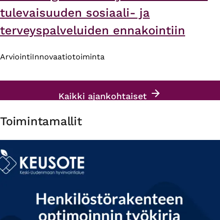
tulevaisuuden sosiaali- ja
terveyspalveluiden ennakointiin
Arviointi
Innovaatiotoiminta
Kaikki ajankohtaiset
Toimintamallit