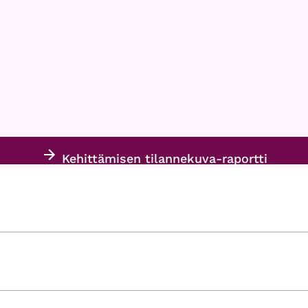
Kehittämisen tilannekuva-raportti