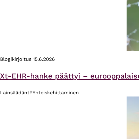
Blogikirjoitus
15.6.2026
Xt-EHR-hanke päättyi – eurooppalais
Lainsäädäntö
Yhteiskehittäminen