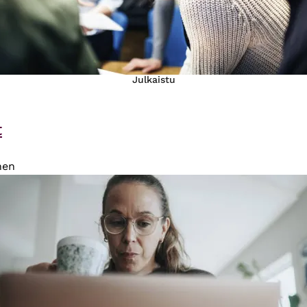
Julkaistu
t
nen