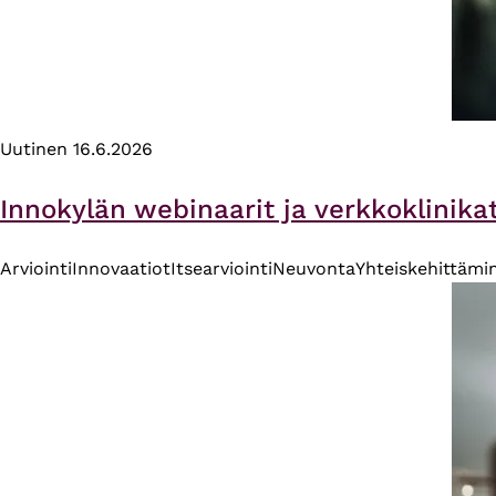
Uutinen
16.6.2026
Innokylän webinaarit ja verkkoklinika
Arviointi
Innovaatiot
Itsearviointi
Neuvonta
Yhteiskehittämi