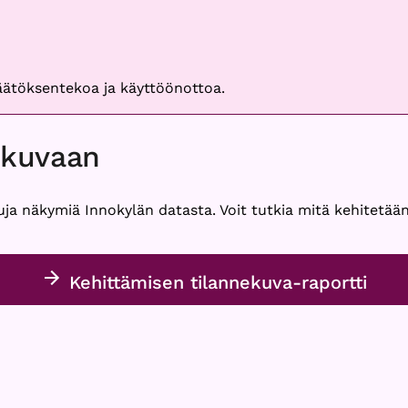
päätöksentekoa ja käyttöönottoa.
ekuvaan
uja näkymiä Innokylän datasta. Voit tutkia mitä kehitetään
Kehittämisen tilannekuva-raportti