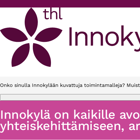
Hyppää pääsisältöön
Onko sinulla Innokylään kuvattuja toimintamalleja? Muist
Innokylä on kaikille av
yhteiskehittämiseen, ar