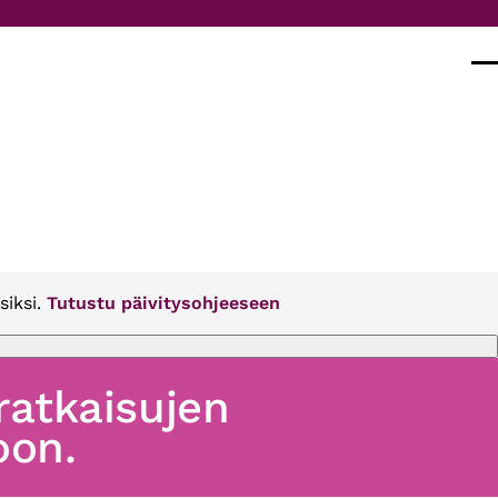
Val
siksi.
Tutustu päivitysohjeeseen
 ratkaisujen
oon.