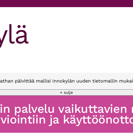
athan päivittää mallisi Innokylän uuden tietomallin mukai
× sulje
oin palvelu vaikuttavien
viointiin ja käyttöönott