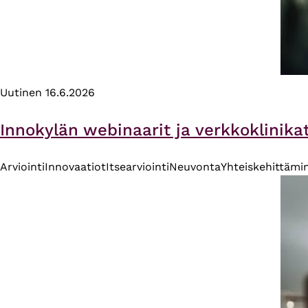
Uutinen
16.6.2026
Innokylän webinaarit ja verkkoklinika
Arviointi
Innovaatiot
Itsearviointi
Neuvonta
Yhteiskehittämi