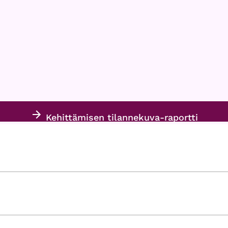
Kehittämisen tilannekuva-raportti