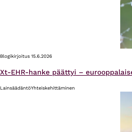
Blogikirjoitus
15.6.2026
Xt-EHR-hanke päättyi – eurooppalais
Lainsäädäntö
Yhteiskehittäminen