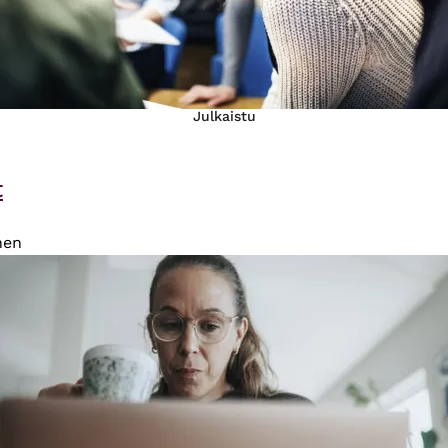
Julkaistu
t
nen