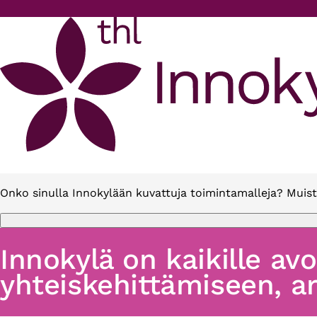
Hyppää pääsisältöön
Onko sinulla Innokylään kuvattuja toimintamalleja? Muist
Innokylä on kaikille av
yhteiskehittämiseen, ar