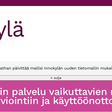
athan päivittää mallisi Innokylän uuden tietomallin mukai
× sulje
oin palvelu vaikuttavien
viointiin ja käyttöönott