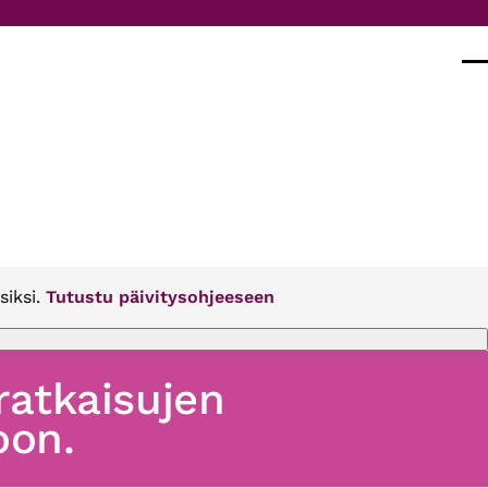
Val
siksi.
Tutustu päivitysohjeeseen
 ratkaisujen
oon.