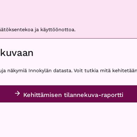
päätöksentekoa ja käyttöönottoa.
ekuvaan
uja näkymiä Innokylän datasta. Voit tutkia mitä kehitetään
Kehittämisen tilannekuva-raportti