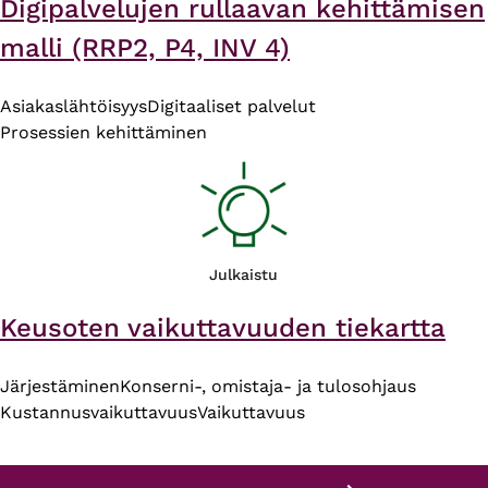
Digipalvelujen rullaavan kehittämisen
malli (RRP2, P4, INV 4)
Asiakaslähtöisyys
Digitaaliset palvelut
Prosessien kehittäminen
Julkaistu
Keusoten vaikuttavuuden tiekartta
Järjestäminen
Konserni-, omistaja- ja tulosohjaus
Kustannusvaikuttavuus
Vaikuttavuus