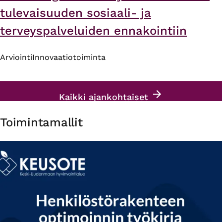
tulevaisuuden sosiaali- ja
terveyspalveluiden ennakointiin
Arviointi
Innovaatiotoiminta
Kaikki ajankohtaiset
Toimintamallit