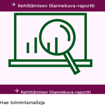
Kehittämisen tilannekuva-raportti
Kehittämisen tilannekuva-raportti
Hae toimintamalleja