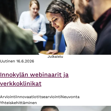
Julkaistu
Uutinen
16.6.2026
Innokylän webinaarit ja
verkkoklinikat
Arviointi
Innovaatiot
Itsearviointi
Neuvonta
Yhteiskehittäminen