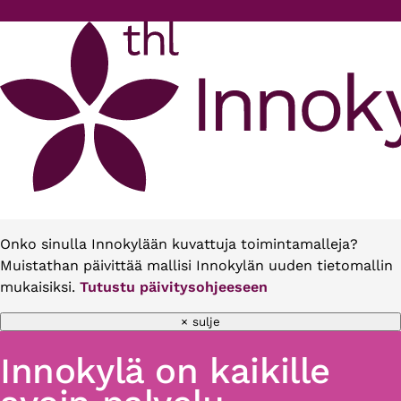
Hyppää pääsisältöön
Onko sinulla Innokylään kuvattuja toimintamalleja?
Muistathan päivittää mallisi Innokylän uuden tietomallin
mukaisiksi.
Tutustu päivitysohjeeseen
× sulje
Innokylä on kaikille