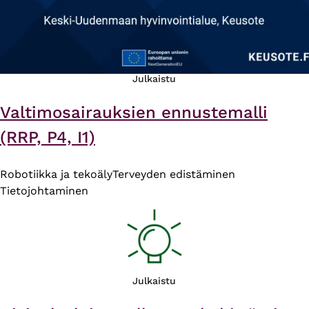
Julkaistu
Valtimosairauksien ennustemalli
(RRP, P4, I1)
Robotiikka ja tekoäly
Terveyden edistäminen
Tietojohtaminen
Julkaistu