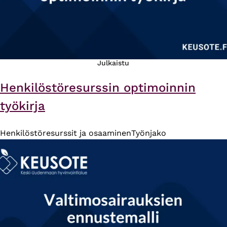
Julkaistu
Henkilöstöresurssin optimoinnin
työkirja
Henkilöstöresurssit ja osaaminen
Työnjako