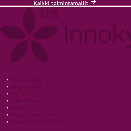
Kaikki toimintamallit
Footer
Tietoa Innokylästä
Ohjeita käyttäjille
Yhteystiedot
Tilaa uutiskirje
Palaute
Palvelun käyttöehdot
Saavutettavuusseloste