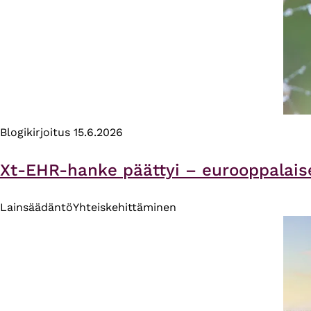
Blogikirjoitus
15.6.2026
Xt-EHR-hanke päättyi – eurooppalais
Lainsäädäntö
Yhteiskehittäminen