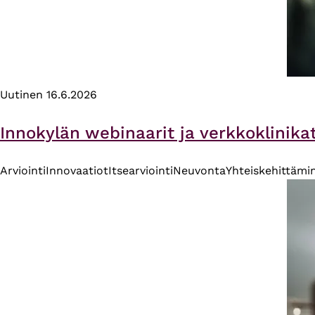
Uutinen
16.6.2026
Innokylän webinaarit ja verkkoklinika
Arviointi
Innovaatiot
Itsearviointi
Neuvonta
Yhteiskehittämi