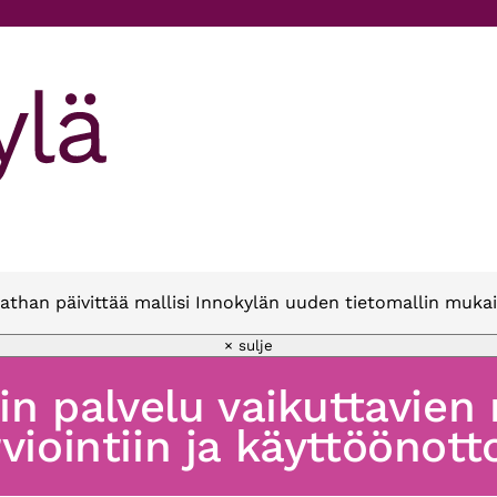
athan päivittää mallisi Innokylän uuden tietomallin mukai
× sulje
oin palvelu vaikuttavien
viointiin ja käyttöönott