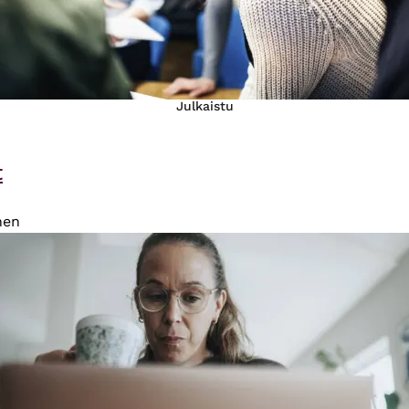
Julkaistu
t
nen