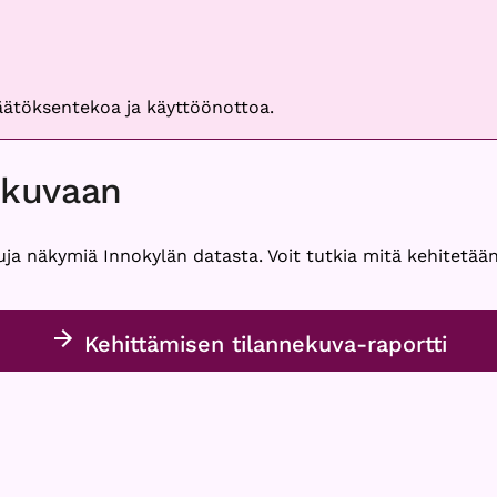
päätöksentekoa ja käyttöönottoa.
ekuvaan
uja näkymiä Innokylän datasta. Voit tutkia mitä kehitetään
Kehittämisen tilannekuva-raportti