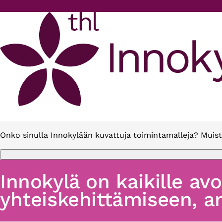
Hyppää pääsisältöön
Onko sinulla Innokylään kuvattuja toimintamalleja? Muist
Innokylä on kaikille av
yhteiskehittämiseen, ar