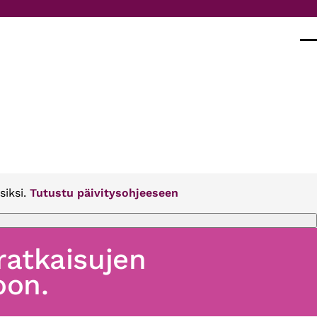
Val
siksi.
Tutustu päivitysohjeeseen
 ratkaisujen
oon.