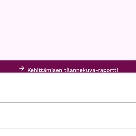
Kehittämisen tilannekuva-raportti