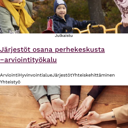
Julkaistu
Järjestöt osana perhekeskusta
−arviointityökalu
Arviointi
Hyvinvointialue
Järjestöt
Yhteiskehittäminen
Yhteistyö