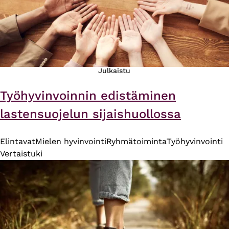
Julkaistu
Työhyvinvoinnin edistäminen
lastensuojelun sijaishuollossa
Elintavat
Mielen hyvinvointi
Ryhmätoiminta
Työhyvinvointi
Vertaistuki