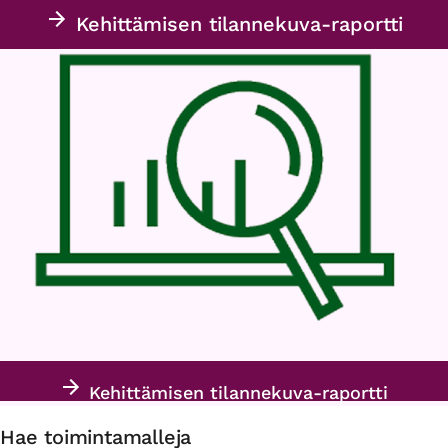
Kehittämisen tilannekuva-raportti
Kehittämisen tilannekuva-raportti
Hae toimintamalleja