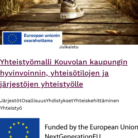
Julkaistu
Yhteistyömalli Kouvolan kaupungin
hyvinvoinnin, yhteisötilojen ja
järjestöjen yhteistyölle
Järjestöt
Osallisuus
Yhdistykset
Yhteiskehittäminen
Yhteistyö