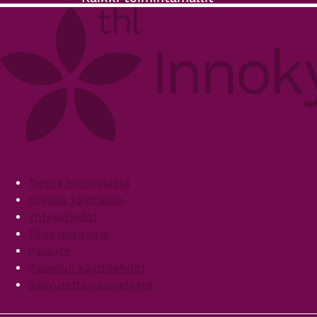
Footer
Tietoa Innokylästä
Ohjeita käyttäjille
Yhteystiedot
Tilaa uutiskirje
Palaute
Palvelun käyttöehdot
Saavutettavuusseloste