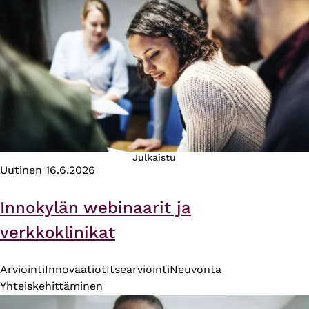
Julkaistu
Uutinen
16.6.2026
Innokylän webinaarit ja
verkkoklinikat
Arviointi
Innovaatiot
Itsearviointi
Neuvonta
Yhteiskehittäminen