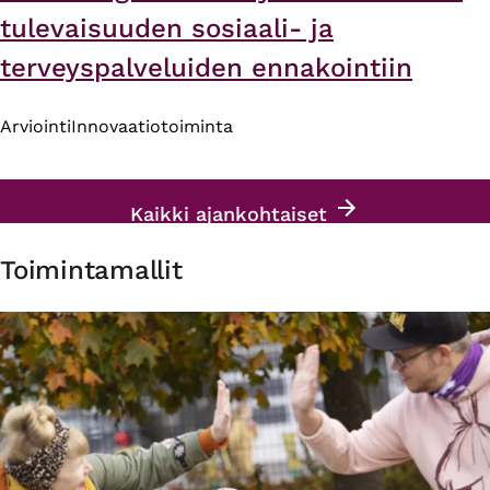
tulevaisuuden sosiaali- ja
terveyspalveluiden ennakointiin
Arviointi
Innovaatiotoiminta
Kaikki ajankohtaiset
Toimintamallit