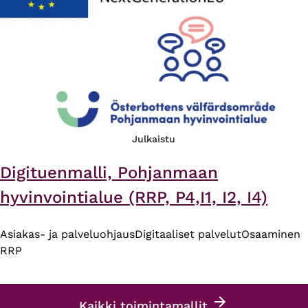
Julkaistu
Digituenmalli, Pohjanmaan
hyvinvointialue (RRP, P4,I1, I2, I4)
Asiakas- ja palveluohjaus
Digitaaliset palvelut
Osaaminen
RRP
Kaikki toimintamallit