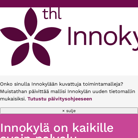
Hyppää pääsisältöön
Onko sinulla Innokylään kuvattuja toimintamalleja?
Muistathan päivittää mallisi Innokylän uuden tietomallin
mukaisiksi.
Tutustu päivitysohjeeseen
× sulje
Innokylä on kaikille