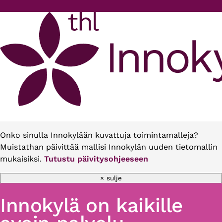
Hyppää pääsisältöön
Onko sinulla Innokylään kuvattuja toimintamalleja?
Muistathan päivittää mallisi Innokylän uuden tietomallin
mukaisiksi.
Tutustu päivitysohjeeseen
× sulje
Innokylä on kaikille