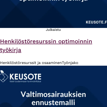
Julkaistu
Henkilöstöresurssin optimoinnin
työkirja
Henkilöstöresurssit ja osaaminen
Työnjako