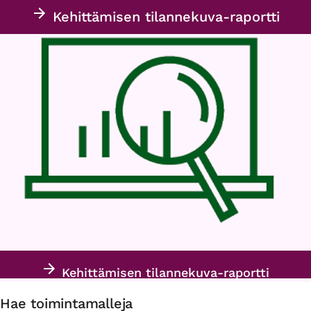
Kehittämisen tilannekuva-raportti
Kehittämisen tilannekuva-raportti
Hae toimintamalleja