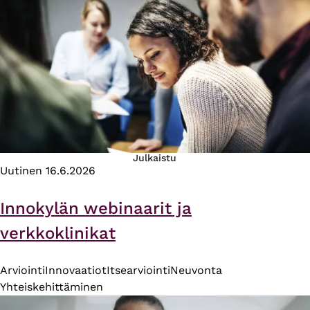
Julkaistu
Uutinen
16.6.2026
Innokylän webinaarit ja
verkkoklinikat
Arviointi
Innovaatiot
Itsearviointi
Neuvonta
Yhteiskehittäminen