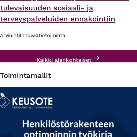
tulevaisuuden sosiaali- ja
terveyspalveluiden ennakointiin
Arviointi
Innovaatiotoiminta
Kaikki ajankohtaiset
Toimintamallit