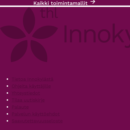
Kaikki toimintamallit
Footer
Tietoa Innokylästä
Ohjeita käyttäjille
Yhteystiedot
Tilaa uutiskirje
Palaute
Palvelun käyttöehdot
Saavutettavuusseloste