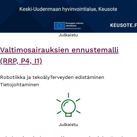
Julkaistu
Valtimosairauksien ennustemalli
(RRP, P4, I1)
Robotiikka ja tekoäly
Terveyden edistäminen
Tietojohtaminen
Julkaistu