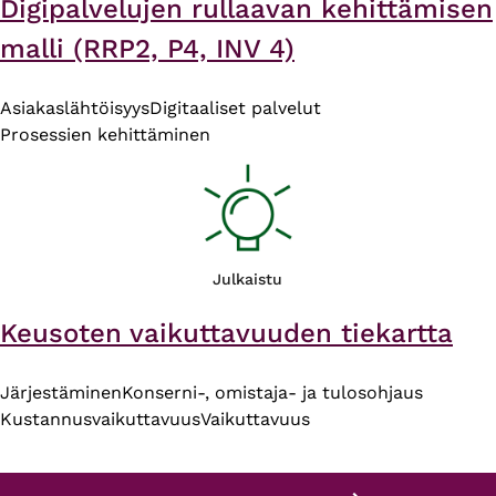
Digipalvelujen rullaavan kehittämisen
malli (RRP2, P4, INV 4)
Asiakaslähtöisyys
Digitaaliset palvelut
Prosessien kehittäminen
Julkaistu
Keusoten vaikuttavuuden tiekartta
Järjestäminen
Konserni-, omistaja- ja tulosohjaus
Kustannusvaikuttavuus
Vaikuttavuus