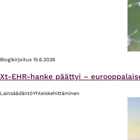
Blogikirjoitus
15.6.2026
Xt-EHR-hanke päättyi – eurooppalais
Lainsäädäntö
Yhteiskehittäminen