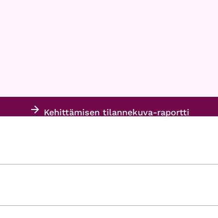
Kehittämisen tilannekuva-raportti