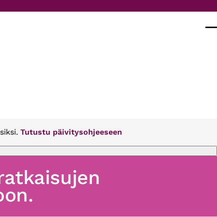
Val
siksi.
Tutustu päivitysohjeeseen
 ratkaisujen
oon.