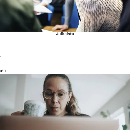
Julkaistu
t
nen