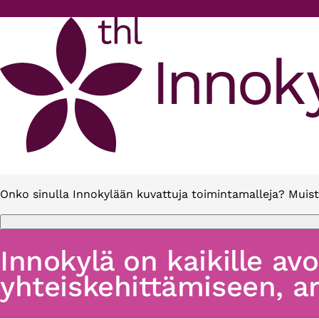
Hyppää pääsisältöön
Onko sinulla Innokylään kuvattuja toimintamalleja? Muist
Innokylä on kaikille av
yhteiskehittämiseen, ar