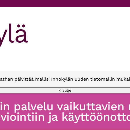
athan päivittää mallisi Innokylän uuden tietomallin mukai
× sulje
oin palvelu vaikuttavien
viointiin ja käyttöönott