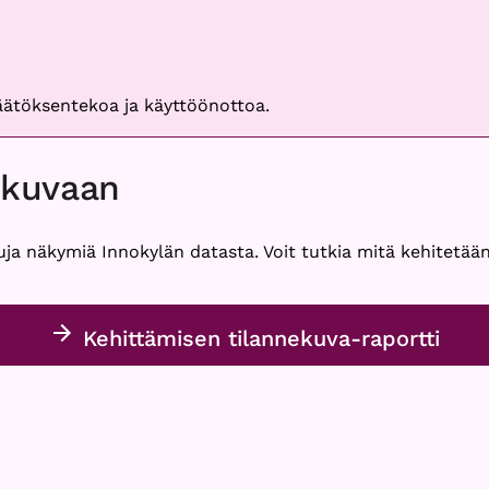
päätöksentekoa ja käyttöönottoa.
ekuvaan
uja näkymiä Innokylän datasta. Voit tutkia mitä kehitetään
Kehittämisen tilannekuva-raportti