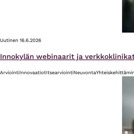
Uutinen
16.6.2026
Innokylän webinaarit ja verkkoklinika
Arviointi
Innovaatiot
Itsearviointi
Neuvonta
Yhteiskehittämi