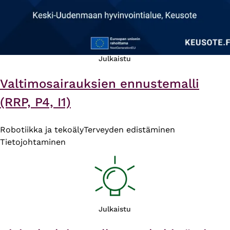
Julkaistu
Valtimosairauksien ennustemalli
(RRP, P4, I1)
Robotiikka ja tekoäly
Terveyden edistäminen
Tietojohtaminen
Julkaistu