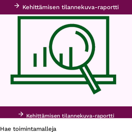
Kehittämisen tilannekuva-raportti
Kehittämisen tilannekuva-raportti
Hae toimintamalleja