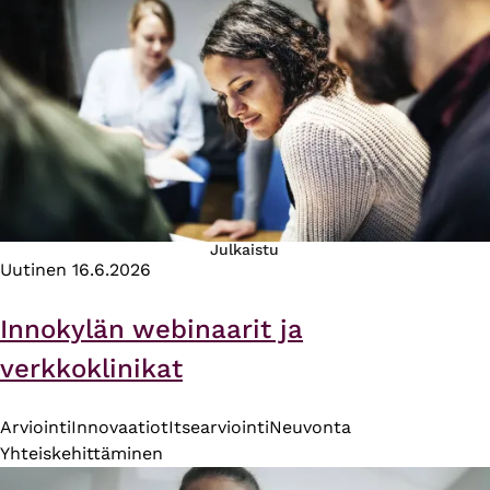
Julkaistu
Uutinen
16.6.2026
Innokylän webinaarit ja
verkkoklinikat
Arviointi
Innovaatiot
Itsearviointi
Neuvonta
Yhteiskehittäminen