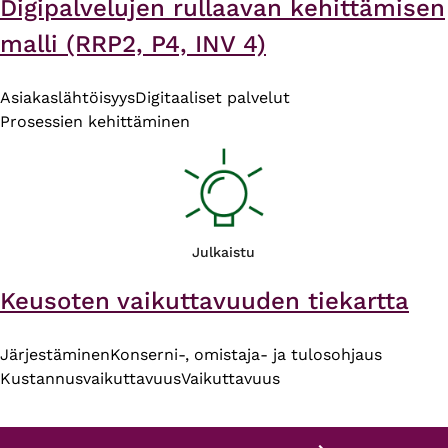
Digipalvelujen rullaavan kehittämisen
malli (RRP2, P4, INV 4)
Asiakaslähtöisyys
Digitaaliset palvelut
Prosessien kehittäminen
Julkaistu
Keusoten vaikuttavuuden tiekartta
Järjestäminen
Konserni-, omistaja- ja tulosohjaus
Kustannusvaikuttavuus
Vaikuttavuus