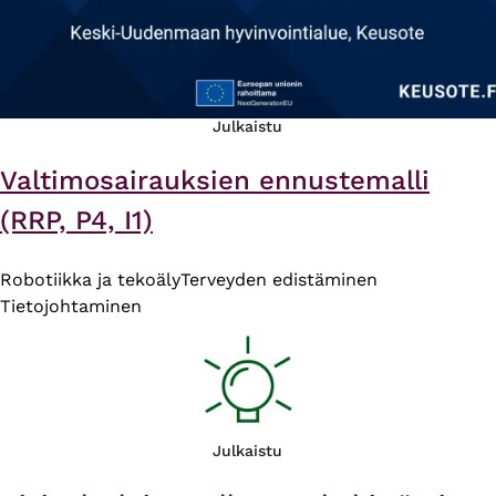
Julkaistu
Valtimosairauksien ennustemalli
(RRP, P4, I1)
Robotiikka ja tekoäly
Terveyden edistäminen
Tietojohtaminen
Julkaistu