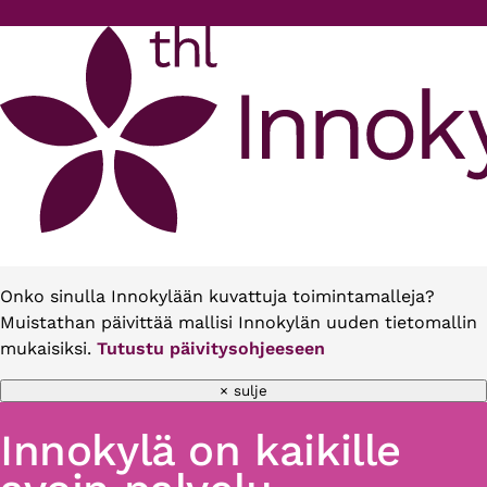
Hyppää pääsisältöön
Onko sinulla Innokylään kuvattuja toimintamalleja?
Muistathan päivittää mallisi Innokylän uuden tietomallin
mukaisiksi.
Tutustu päivitysohjeeseen
× sulje
Innokylä on kaikille