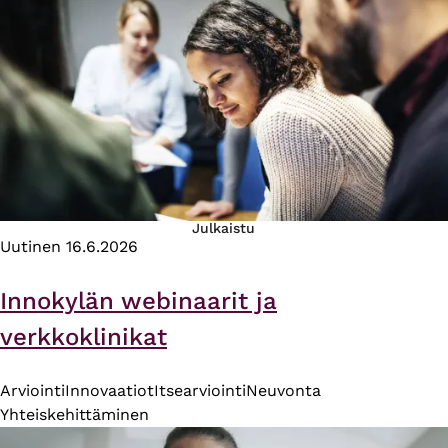
Julkaistu
Uutinen
16.6.2026
Innokylän webinaarit ja
verkkoklinikat
Arviointi
Innovaatiot
Itsearviointi
Neuvonta
Yhteiskehittäminen