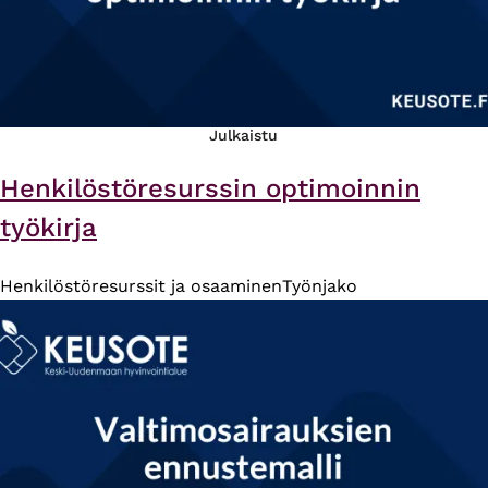
Julkaistu
Henkilöstöresurssin optimoinnin
työkirja
Henkilöstöresurssit ja osaaminen
Työnjako