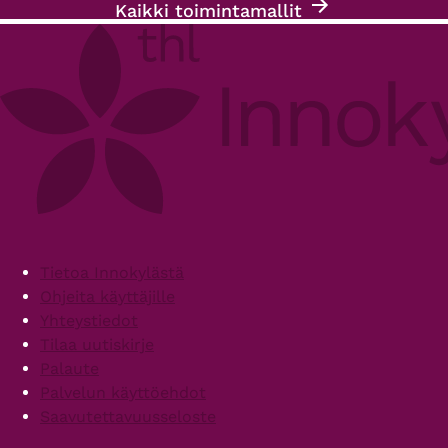
Kaikki toimintamallit
Footer
Tietoa Innokylästä
Ohjeita käyttäjille
Yhteystiedot
Tilaa uutiskirje
Palaute
Palvelun käyttöehdot
Saavutettavuusseloste