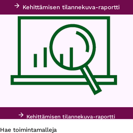
Kehittämisen tilannekuva-raportti
Kehittämisen tilannekuva-raportti
Hae toimintamalleja