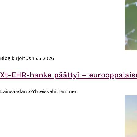
Blogikirjoitus
15.6.2026
Xt-EHR-hanke päättyi – eurooppalais
Lainsäädäntö
Yhteiskehittäminen