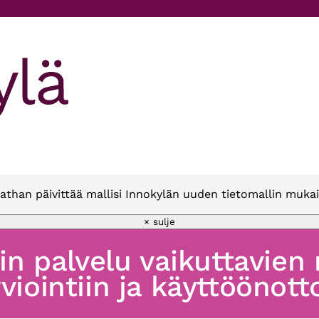
athan päivittää mallisi Innokylän uuden tietomallin mukai
× sulje
oin palvelu vaikuttavien
viointiin ja käyttöönott