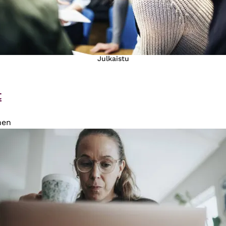
Julkaistu
t
nen