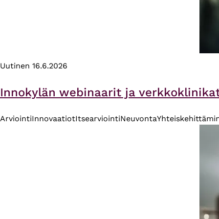
Uutinen
16.6.2026
Innokylän webinaarit ja verkkoklinika
Arviointi
Innovaatiot
Itsearviointi
Neuvonta
Yhteiskehittämi