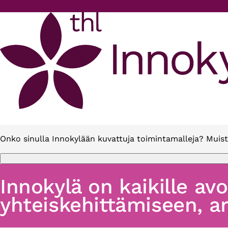
Hyppää pääsisältöön
Onko sinulla Innokylään kuvattuja toimintamalleja? Muist
Innokylä on kaikille av
yhteiskehittämiseen, ar