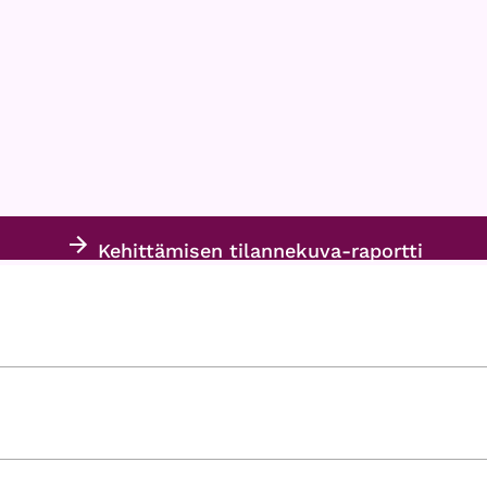
Kehittämisen tilannekuva-raportti