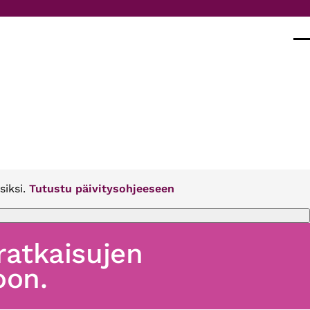
Val
siksi.
Tutustu päivitysohjeeseen
 ratkaisujen
oon.