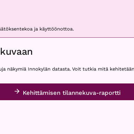
päätöksentekoa ja käyttöönottoa.
ekuvaan
uja näkymiä Innokylän datasta. Voit tutkia mitä kehitetään
Kehittämisen tilannekuva-raportti