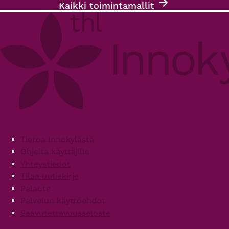
Kaikki toimintamallit
Footer
Tietoa Innokylästä
Ohjeita käyttäjille
Yhteystiedot
Tilaa uutiskirje
Palaute
Palvelun käyttöehdot
Saavutettavuusseloste