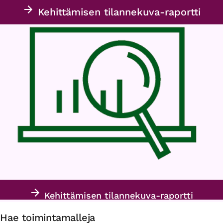
Kehittämisen tilannekuva-raportti
Kehittämisen tilannekuva-raportti
Hae toimintamalleja