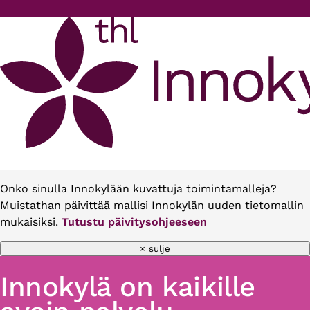
Hyppää pääsisältöön
Onko sinulla Innokylään kuvattuja toimintamalleja?
Muistathan päivittää mallisi Innokylän uuden tietomallin
mukaisiksi.
Tutustu päivitysohjeeseen
× sulje
Innokylä on kaikille