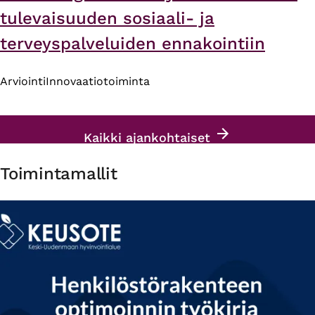
tulevaisuuden sosiaali- ja
terveyspalveluiden ennakointiin
Arviointi
Innovaatiotoiminta
Kaikki ajankohtaiset
Toimintamallit