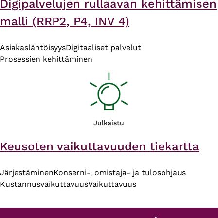
Digipalvelujen rullaavan kehittämisen
malli (RRP2, P4, INV 4)
Asiakaslähtöisyys
Digitaaliset palvelut
Prosessien kehittäminen
Julkaistu
Keusoten vaikuttavuuden tiekartta
Järjestäminen
Konserni-, omistaja- ja tulosohjaus
Kustannusvaikuttavuus
Vaikuttavuus