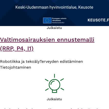
Julkaistu
Valtimosairauksien ennustemalli
(RRP, P4, I1)
Robotiikka ja tekoäly
Terveyden edistäminen
Tietojohtaminen
Julkaistu