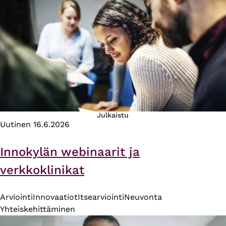
Julkaistu
Uutinen
16.6.2026
Innokylän webinaarit ja
verkkoklinikat
Arviointi
Innovaatiot
Itsearviointi
Neuvonta
Yhteiskehittäminen