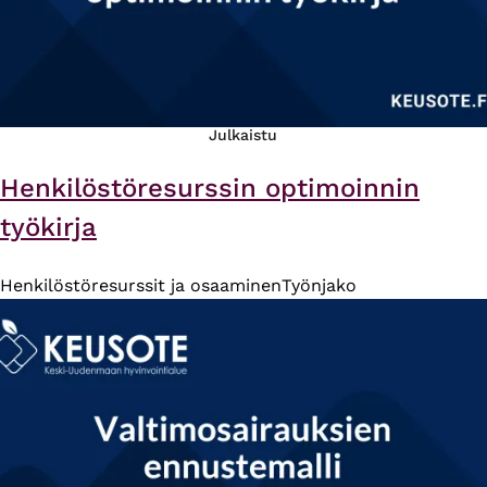
Julkaistu
Henkilöstöresurssin optimoinnin
työkirja
Henkilöstöresurssit ja osaaminen
Työnjako