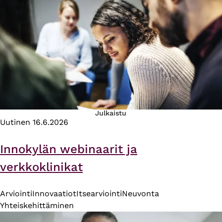
Julkaistu
Uutinen
16.6.2026
Innokylän webinaarit ja
verkkoklinikat
Arviointi
Innovaatiot
Itsearviointi
Neuvonta
Yhteiskehittäminen