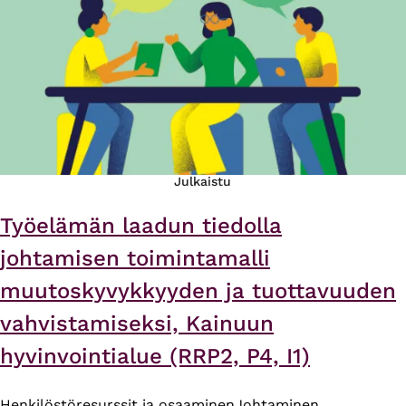
Julkaistu
Työelämän laadun tiedolla
johtamisen toimintamalli
muutoskyvykkyyden ja tuottavuuden
vahvistamiseksi, Kainuun
hyvinvointialue (RRP2, P4, I1)
Henkilöstöresurssit ja osaaminen
Johtaminen