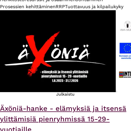
Prosessien kehittäminen
RRP
Tuottavuus ja kilpailukyky
Julkaistu
Äxöniä-hanke - elämyksiä ja itsensä
ylittämisiä pienryhmissä 15-29-
vuotiaille