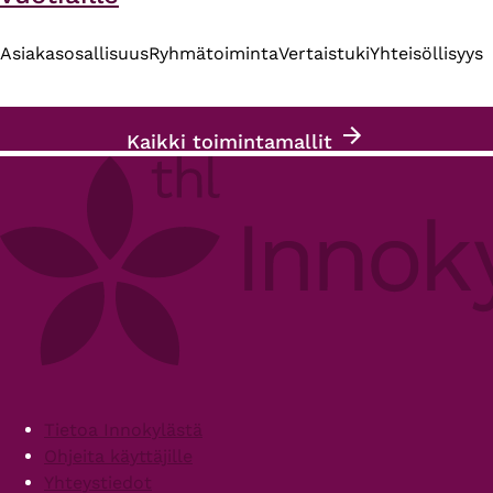
Asiakasosallisuus
Ryhmätoiminta
Vertaistuki
Yhteisöllisyys
Kaikki toimintamallit
Footer
Tietoa Innokylästä
Ohjeita käyttäjille
Yhteystiedot