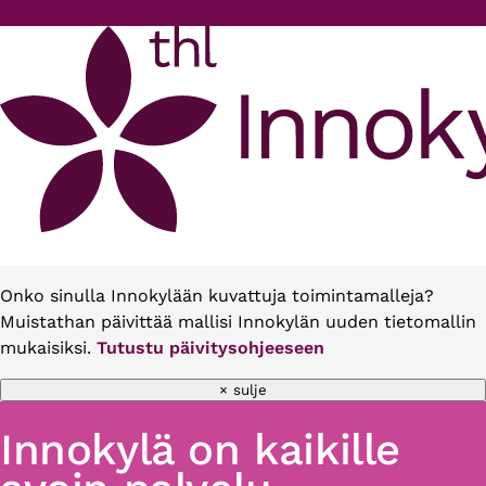
Hyppää pääsisältöön
Onko sinulla Innokylään kuvattuja toimintamalleja?
Muistathan päivittää mallisi Innokylän uuden tietomallin
mukaisiksi.
Tutustu päivitysohjeeseen
× sulje
Innokylä on kaikille