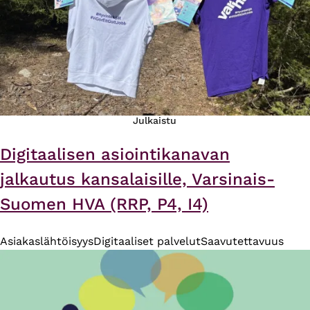
Julkaistu
Digitaalisen asiointikanavan
jalkautus kansalaisille, Varsinais-
Suomen HVA (RRP, P4, I4)
Asiakaslähtöisyys
Digitaaliset palvelut
Saavutettavuus