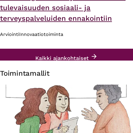
tulevaisuuden sosiaali- ja
terveyspalveluiden ennakointiin
Arviointi
Innovaatiotoiminta
Kaikki ajankohtaiset
Toimintamallit