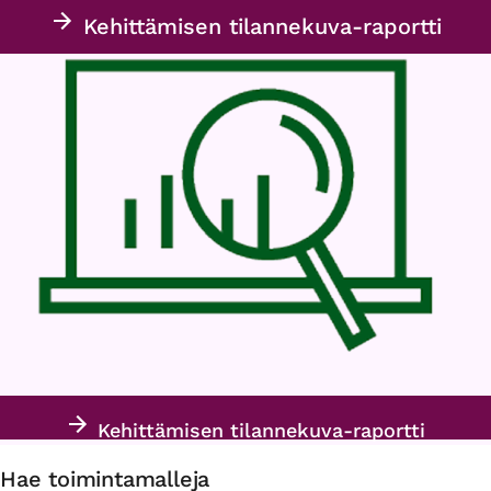
Kehittämisen tilannekuva-raportti
Kehittämisen tilannekuva-raportti
Hae toimintamalleja