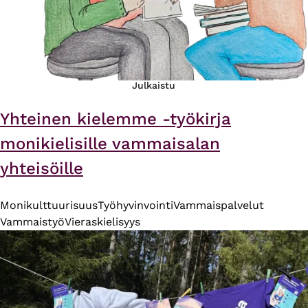
Julkaistu
Yhteinen kielemme -työkirja
monikielisille vammaisalan
yhteisöille
Monikulttuurisuus
Työhyvinvointi
Vammaispalvelut
Vammaistyö
Vieraskielisyys