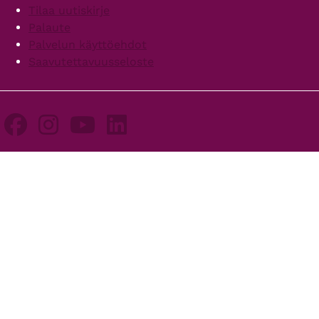
Tilaa uutiskirje
Palaute
Palvelun käyttöehdot
Saavutettavuusseloste