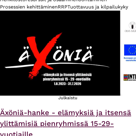
Prosessien kehittäminen
RRP
Tuottavuus ja kilpailukyky
Julkaistu
Äxöniä-hanke - elämyksiä ja itsensä
ylittämisiä pienryhmissä 15-29-
vuotiaille