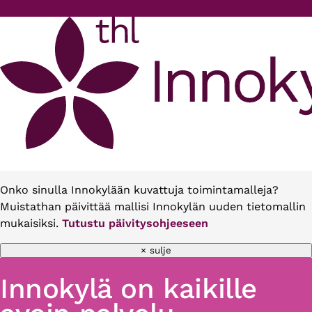
Hyppää pääsisältöön
Onko sinulla Innokylään kuvattuja toimintamalleja?
Muistathan päivittää mallisi Innokylän uuden tietomallin
mukaisiksi.
Tutustu päivitysohjeeseen
× sulje
Innokylä on kaikille