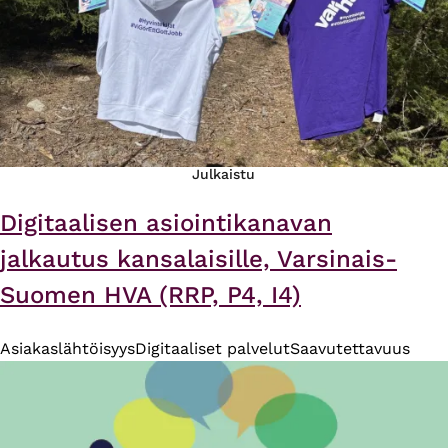
Julkaistu
Digitaalisen asiointikanavan
jalkautus kansalaisille, Varsinais-
Suomen HVA (RRP, P4, I4)
Asiakaslähtöisyys
Digitaaliset palvelut
Saavutettavuus