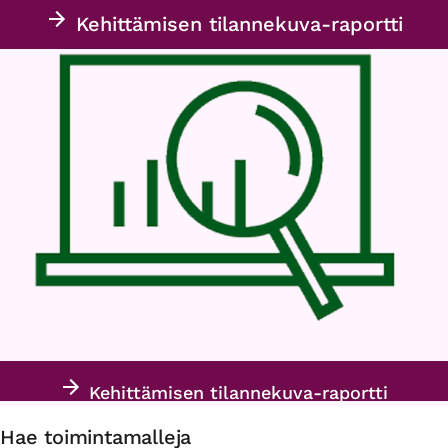
Kehittämisen tilannekuva-raportti
Kehittämisen tilannekuva-raportti
Hae toimintamalleja