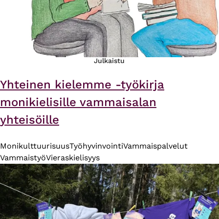
Julkaistu
Yhteinen kielemme -työkirja
monikielisille vammaisalan
yhteisöille
Monikulttuurisuus
Työhyvinvointi
Vammaispalvelut
Vammaistyö
Vieraskielisyys