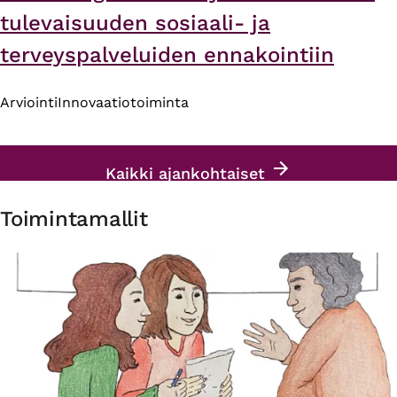
tulevaisuuden sosiaali- ja
terveyspalveluiden ennakointiin
Arviointi
Innovaatiotoiminta
Kaikki ajankohtaiset
Toimintamallit