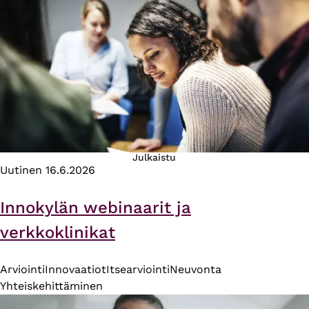
Julkaistu
Uutinen
16.6.2026
Innokylän webinaarit ja
verkkoklinikat
Arviointi
Innovaatiot
Itsearviointi
Neuvonta
Yhteiskehittäminen