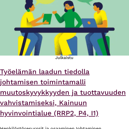
Julkaistu
Työelämän laadun tiedolla
johtamisen toimintamalli
muutoskyvykkyyden ja tuottavuuden
vahvistamiseksi, Kainuun
hyvinvointialue (RRP2, P4, I1)
Henkilöstöresurssit ja osaaminen
Johtaminen