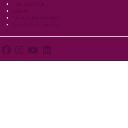
Tilaa uutiskirje
Palaute
Palvelun käyttöehdot
Saavutettavuusseloste