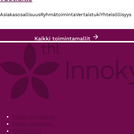
Asiakasosallisuus
Ryhmätoiminta
Vertaistuki
Yhteisöllisyys
Kaikki toimintamallit
Footer
Tietoa Innokylästä
Ohjeita käyttäjille
Yhteystiedot