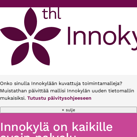
Hyppää pääsisältöön
Onko sinulla Innokylään kuvattuja toimintamalleja?
Muistathan päivittää mallisi Innokylän uuden tietomallin
mukaisiksi.
Tutustu päivitysohjeeseen
× sulje
Innokylä on kaikille