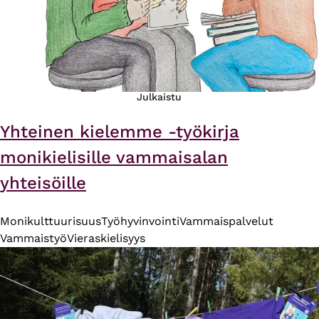
Julkaistu
Yhteinen kielemme -työkirja
monikielisille vammaisalan
yhteisöille
Monikulttuurisuus
Työhyvinvointi
Vammaispalvelut
Vammaistyö
Vieraskielisyys