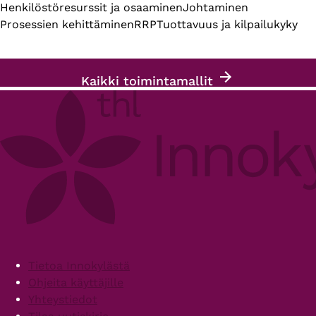
Henkilöstöresurssit ja osaaminen
Johtaminen
Prosessien kehittäminen
RRP
Tuottavuus ja kilpailukyky
Kaikki toimintamallit
Footer
Tietoa Innokylästä
Ohjeita käyttäjille
Yhteystiedot