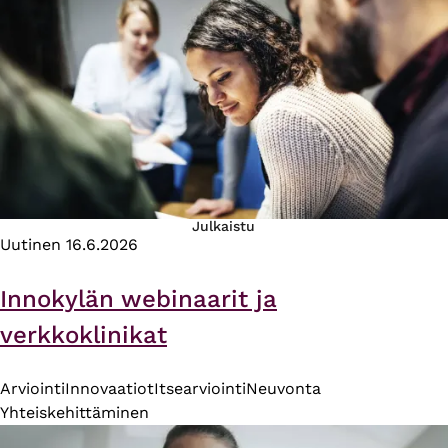
Julkaistu
Uutinen
16.6.2026
Innokylän webinaarit ja
verkkoklinikat
Arviointi
Innovaatiot
Itsearviointi
Neuvonta
Yhteiskehittäminen