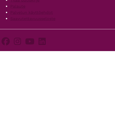
Tilaa uutiskirje
Palaute
Palvelun käyttöehdot
Saavutettavuusseloste