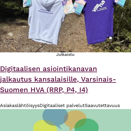
Julkaistu
Digitaalisen asiointikanavan
jalkautus kansalaisille, Varsinais-
Suomen HVA (RRP, P4, I4)
Asiakaslähtöisyys
Digitaaliset palvelut
Saavutettavuus