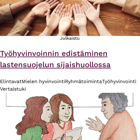
Julkaistu
Työhyvinvoinnin edistäminen
lastensuojelun sijaishuollossa
Elintavat
Mielen hyvinvointi
Ryhmätoiminta
Työhyvinvointi
Vertaistuki