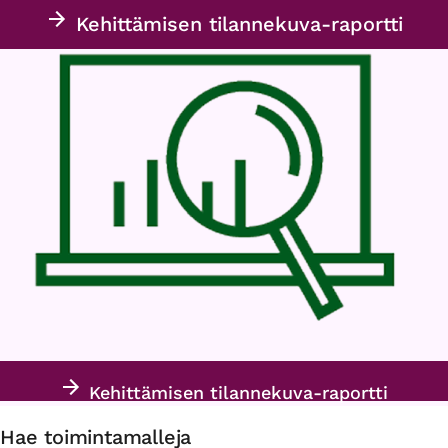
Kehittämisen tilannekuva-raportti
Kehittämisen tilannekuva-raportti
Hae toimintamalleja