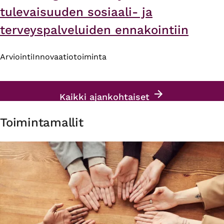
tulevaisuuden sosiaali- ja
terveyspalveluiden ennakointiin
Arviointi
Innovaatiotoiminta
Kaikki ajankohtaiset
Toimintamallit