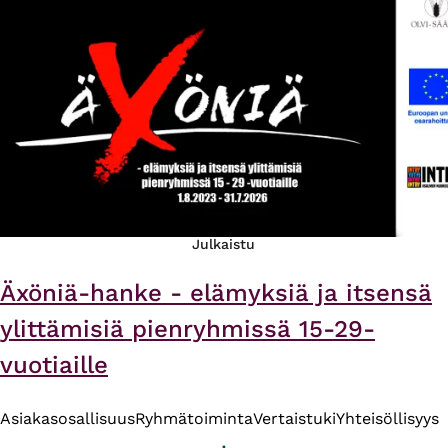
Julkaistu
Äxöniä-hanke - elämyksiä ja itsensä
ylittämisiä pienryhmissä 15-29-
vuotiaille
Asiakasosallisuus
Ryhmätoiminta
Vertaistuki
Yhteisöllisyys