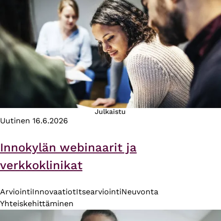
Julkaistu
Uutinen
16.6.2026
Innokylän webinaarit ja
verkkoklinikat
Arviointi
Innovaatiot
Itsearviointi
Neuvonta
Yhteiskehittäminen