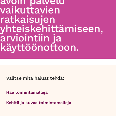
avoin palvelu
vaikuttavien
ratkaisujen
yhteiskehittämiseen,
arviointiin ja
käyttöönottoon.
Valitse mitä haluat tehdä:
Hae toimintamalleja
Kehitä ja kuvaa toimintamalleja