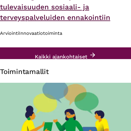
tulevaisuuden sosiaali- ja
terveyspalveluiden ennakointiin
Arviointi
Innovaatiotoiminta
Kaikki ajankohtaiset
Toimintamallit