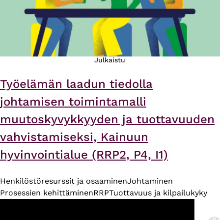
Julkaistu
Työelämän laadun tiedolla
johtamisen toimintamalli
muutoskyvykkyyden ja tuottavuuden
vahvistamiseksi, Kainuun
hyvinvointialue (RRP2, P4, I1)
Henkilöstöresurssit ja osaaminen
Johtaminen
Prosessien kehittäminen
RRP
Tuottavuus ja kilpailukyky