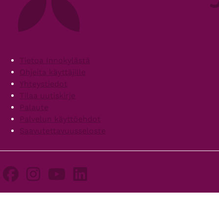
Footer
Tietoa Innokylästä
Ohjeita käyttäjille
Yhteystiedot
Tilaa uutiskirje
Palaute
Palvelun käyttöehdot
Saavutettavuusseloste