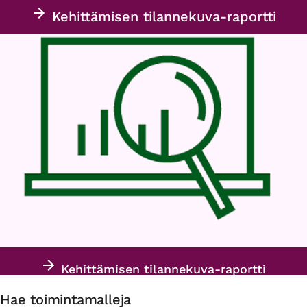
Kehittämisen tilannekuva-raportti
Kehittämisen tilannekuva-raportti
Hae toimintamalleja