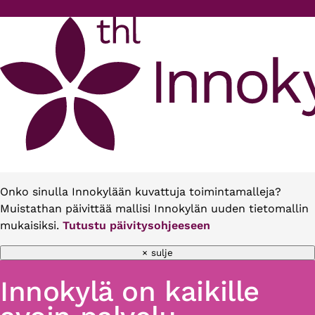
Hyppää pääsisältöön
Onko sinulla Innokylään kuvattuja toimintamalleja?
Muistathan päivittää mallisi Innokylän uuden tietomallin
mukaisiksi.
Tutustu päivitysohjeeseen
× sulje
Innokylä on kaikille