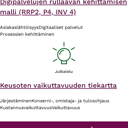
Digipalvelujen rullaavan kehittämisen
malli (RRP2, P4, INV 4)
Asiakaslähtöisyys
Digitaaliset palvelut
Prosessien kehittäminen
Julkaistu
Keusoten vaikuttavuuden tiekartta
Järjestäminen
Konserni-, omistaja- ja tulosohjaus
Kustannusvaikuttavuus
Vaikuttavuus