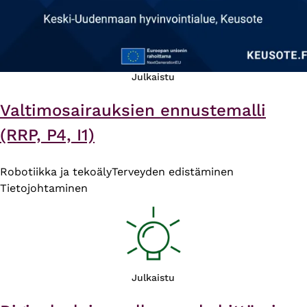
Julkaistu
Valtimosairauksien ennustemalli
(RRP, P4, I1)
Robotiikka ja tekoäly
Terveyden edistäminen
Tietojohtaminen
Julkaistu