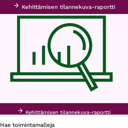
Kehittämisen tilannekuva-raportti
Kehittämisen tilannekuva-raportti
Hae toimintamalleja