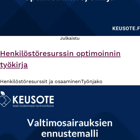
Julkaistu
Henkilöstöresurssin optimoinnin
työkirja
Henkilöstöresurssit ja osaaminen
Työnjako