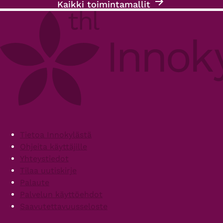
Kaikki toimintamallit
Footer
Tietoa Innokylästä
Ohjeita käyttäjille
Yhteystiedot
Tilaa uutiskirje
Palaute
Palvelun käyttöehdot
Saavutettavuusseloste