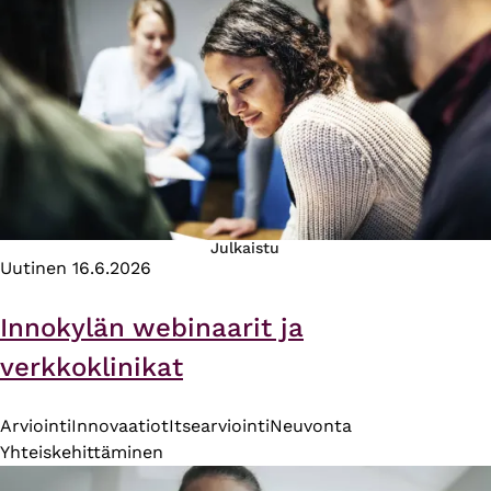
Julkaistu
Uutinen
16.6.2026
Innokylän webinaarit ja
verkkoklinikat
Arviointi
Innovaatiot
Itsearviointi
Neuvonta
Yhteiskehittäminen