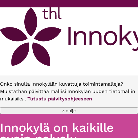
Hyppää pääsisältöön
Onko sinulla Innokylään kuvattuja toimintamalleja?
Muistathan päivittää mallisi Innokylän uuden tietomallin
mukaisiksi.
Tutustu päivitysohjeeseen
× sulje
Innokylä on kaikille