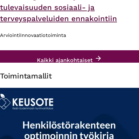
tulevaisuuden sosiaali- ja
terveyspalveluiden ennakointiin
Arviointi
Innovaatiotoiminta
Kaikki ajankohtaiset
Toimintamallit