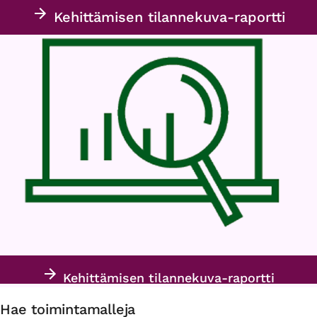
Kehittämisen tilannekuva-raportti
Kehittämisen tilannekuva-raportti
Hae toimintamalleja