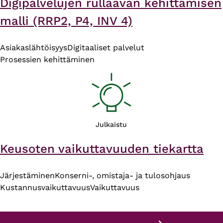
Digipalvelujen rullaavan kehittämisen
malli (RRP2, P4, INV 4)
Asiakaslähtöisyys
Digitaaliset palvelut
Prosessien kehittäminen
Julkaistu
Keusoten vaikuttavuuden tiekartta
Järjestäminen
Konserni-, omistaja- ja tulosohjaus
Kustannusvaikuttavuus
Vaikuttavuus