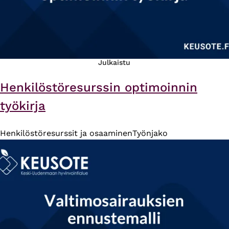
Julkaistu
Henkilöstöresurssin optimoinnin
työkirja
Henkilöstöresurssit ja osaaminen
Työnjako