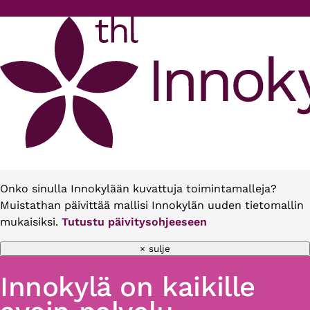
Hyppää pääsisältöön
Onko sinulla Innokylään kuvattuja toimintamalleja?
Muistathan päivittää mallisi Innokylän uuden tietomallin
mukaisiksi.
Tutustu päivitysohjeeseen
× sulje
Innokylä on kaikille