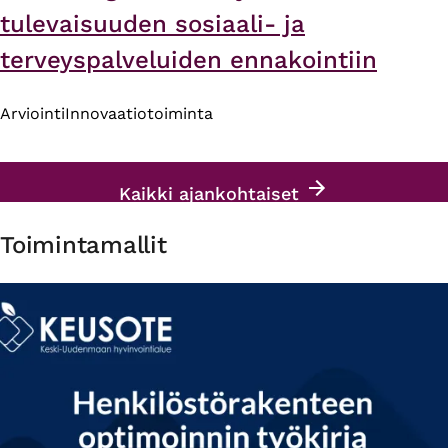
tulevaisuuden sosiaali- ja
terveyspalveluiden ennakointiin
Arviointi
Innovaatiotoiminta
Kaikki ajankohtaiset
Toimintamallit