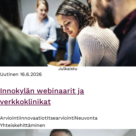
Julkaistu
Uutinen
16.6.2026
Innokylän webinaarit ja
verkkoklinikat
Arviointi
Innovaatiot
Itsearviointi
Neuvonta
Yhteiskehittäminen