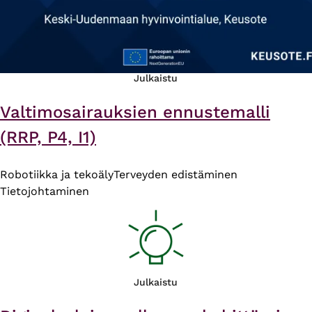
Julkaistu
Valtimosairauksien ennustemalli
(RRP, P4, I1)
Robotiikka ja tekoäly
Terveyden edistäminen
Tietojohtaminen
Julkaistu