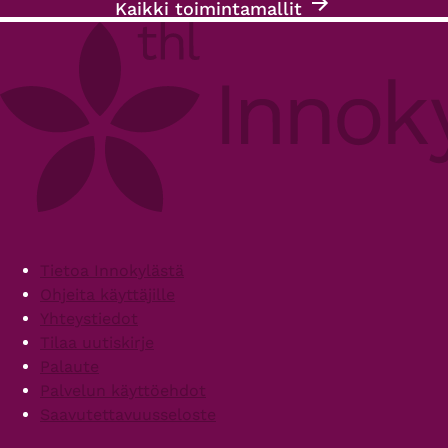
Kaikki toimintamallit
Footer
Tietoa Innokylästä
Ohjeita käyttäjille
Yhteystiedot
Tilaa uutiskirje
Palaute
Palvelun käyttöehdot
Saavutettavuusseloste