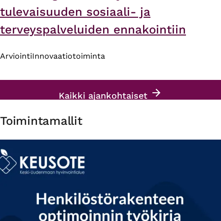
tulevaisuuden sosiaali- ja
terveyspalveluiden ennakointiin
Arviointi
Innovaatiotoiminta
Kaikki ajankohtaiset
Toimintamallit