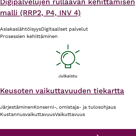
Digipalvelujen rullaavan kehittämisen
malli (RRP2, P4, INV 4)
Asiakaslähtöisyys
Digitaaliset palvelut
Prosessien kehittäminen
Julkaistu
Keusoten vaikuttavuuden tiekartta
Järjestäminen
Konserni-, omistaja- ja tulosohjaus
Kustannusvaikuttavuus
Vaikuttavuus