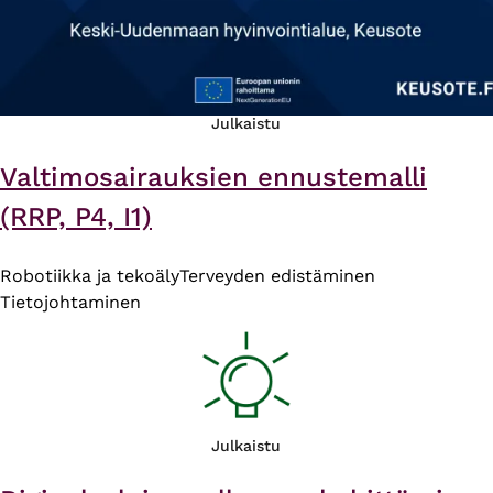
Julkaistu
Valtimosairauksien ennustemalli
(RRP, P4, I1)
Robotiikka ja tekoäly
Terveyden edistäminen
Tietojohtaminen
Julkaistu