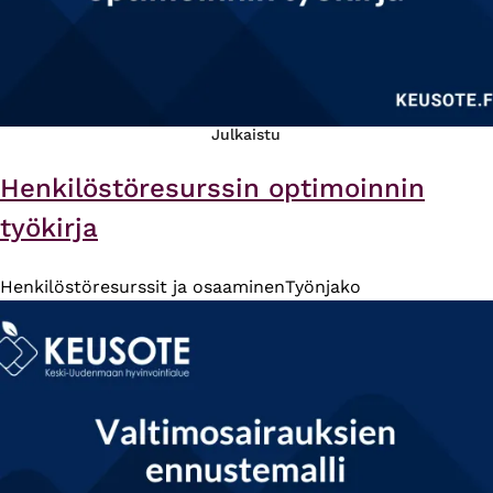
Julkaistu
Henkilöstöresurssin optimoinnin
työkirja
Henkilöstöresurssit ja osaaminen
Työnjako