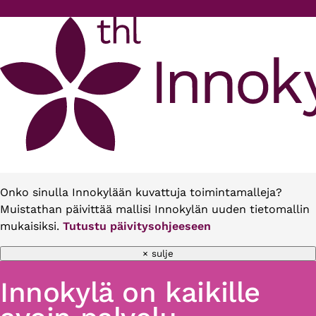
Hyppää pääsisältöön
Onko sinulla Innokylään kuvattuja toimintamalleja?
Muistathan päivittää mallisi Innokylän uuden tietomallin
mukaisiksi.
Tutustu päivitysohjeeseen
× sulje
Innokylä on kaikille