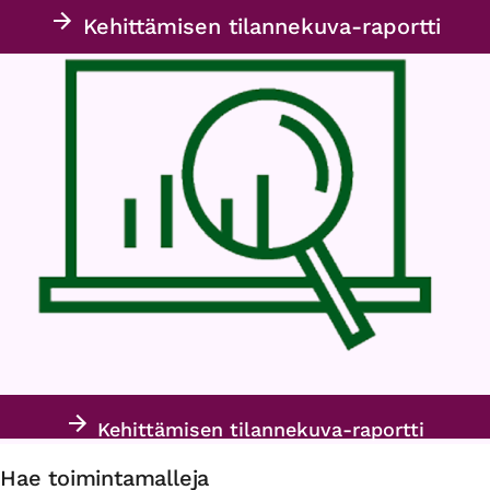
Kehittämisen tilannekuva-raportti
Kehittämisen tilannekuva-raportti
Hae toimintamalleja