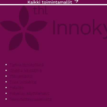
Kaikki toimintamallit
Footer
Tietoa Innokylästä
Ohjeita käyttäjille
Yhteystiedot
Tilaa uutiskirje
Palaute
Palvelun käyttöehdot
Saavutettavuusseloste