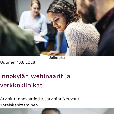
Julkaistu
Uutinen
16.6.2026
Innokylän webinaarit ja
verkkoklinikat
Arviointi
Innovaatiot
Itsearviointi
Neuvonta
Yhteiskehittäminen