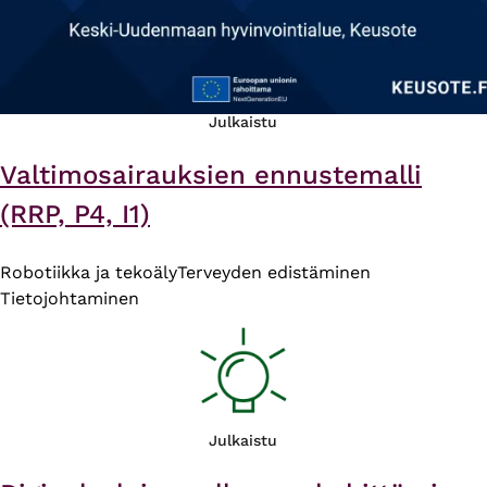
Julkaistu
Valtimosairauksien ennustemalli
(RRP, P4, I1)
Robotiikka ja tekoäly
Terveyden edistäminen
Tietojohtaminen
Julkaistu