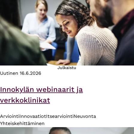
Julkaistu
Uutinen
16.6.2026
Innokylän webinaarit ja
verkkoklinikat
Arviointi
Innovaatiot
Itsearviointi
Neuvonta
Yhteiskehittäminen