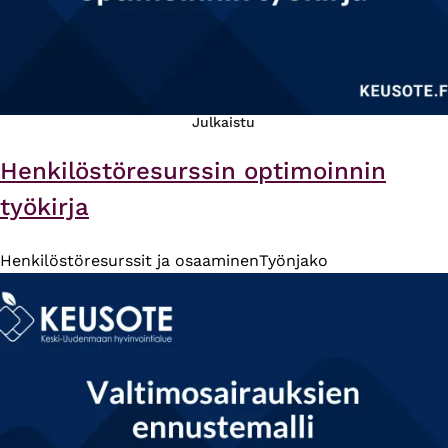
Julkaistu
Henkilöstöresurssin optimoinnin
työkirja
Henkilöstöresurssit ja osaaminen
Työnjako