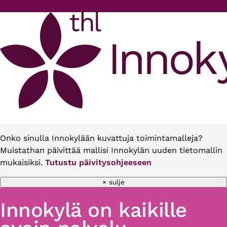
Hyppää pääsisältöön
Onko sinulla Innokylään kuvattuja toimintamalleja?
Muistathan päivittää mallisi Innokylän uuden tietomallin
mukaisiksi.
Tutustu päivitysohjeeseen
× sulje
Innokylä on kaikille