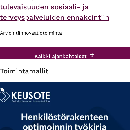
tulevaisuuden sosiaali- ja
terveyspalveluiden ennakointiin
Arviointi
Innovaatiotoiminta
Kaikki ajankohtaiset
Toimintamallit