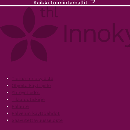
Kaikki toimintamallit
Footer
Tietoa Innokylästä
Ohjeita käyttäjille
Yhteystiedot
Tilaa uutiskirje
Palaute
Palvelun käyttöehdot
Saavutettavuusseloste