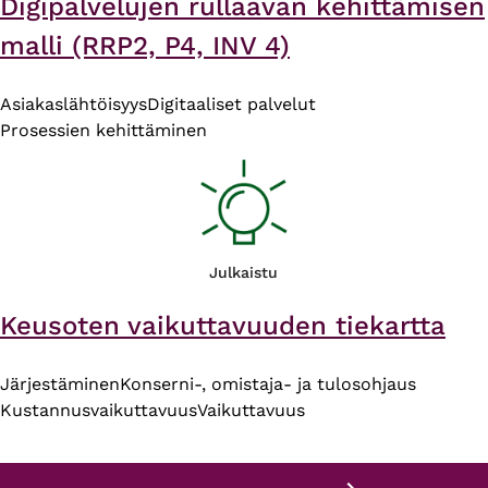
Digipalvelujen rullaavan kehittämisen
malli (RRP2, P4, INV 4)
Asiakaslähtöisyys
Digitaaliset palvelut
Prosessien kehittäminen
Julkaistu
Keusoten vaikuttavuuden tiekartta
Järjestäminen
Konserni-, omistaja- ja tulosohjaus
Kustannusvaikuttavuus
Vaikuttavuus