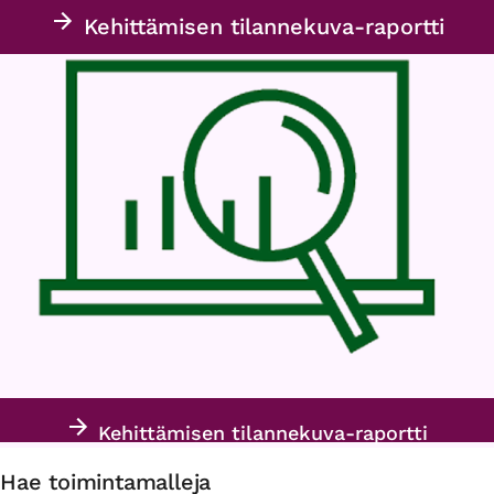
Kehittämisen tilannekuva-raportti
Kehittämisen tilannekuva-raportti
Hae toimintamalleja