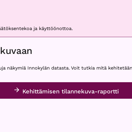
päätöksentekoa ja käyttöönottoa.
ekuvaan
uja näkymiä Innokylän datasta. Voit tutkia mitä kehitetään
Kehittämisen tilannekuva-raportti