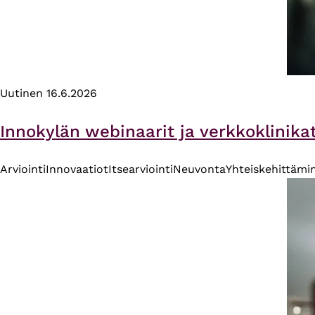
Uutinen
16.6.2026
Innokylän webinaarit ja verkkoklinika
Arviointi
Innovaatiot
Itsearviointi
Neuvonta
Yhteiskehittämi