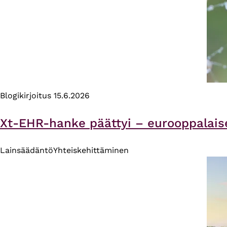
Blogikirjoitus
15.6.2026
Xt-EHR-hanke päättyi – eurooppalais
Lainsäädäntö
Yhteiskehittäminen