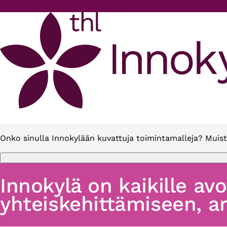
Hyppää pääsisältöön
Onko sinulla Innokylään kuvattuja toimintamalleja? Muist
Innokylä on kaikille av
yhteiskehittämiseen, ar