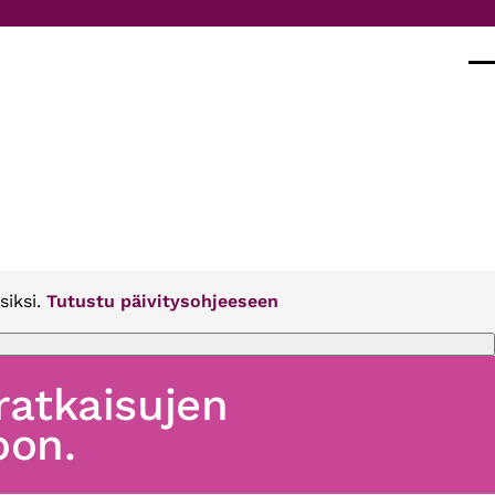
Val
siksi.
Tutustu päivitysohjeeseen
 ratkaisujen
oon.