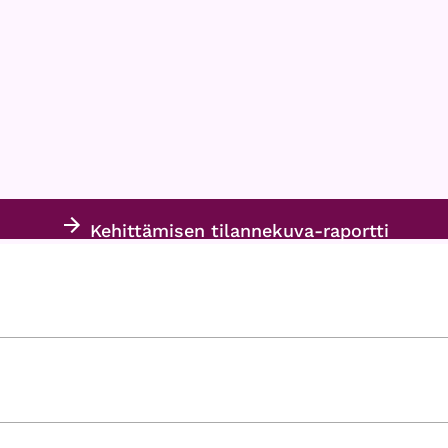
Kehittämisen tilannekuva-raportti