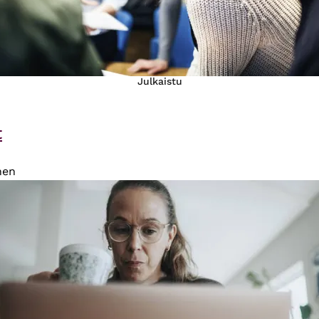
Julkaistu
t
nen