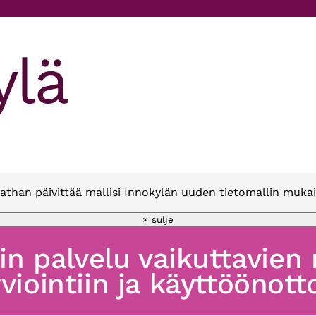
athan päivittää mallisi Innokylän uuden tietomallin mukai
× sulje
oin palvelu vaikuttavien
viointiin ja käyttöönott