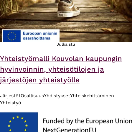
Julkaistu
Yhteistyömalli Kouvolan kaupungin
hyvinvoinnin, yhteisötilojen ja
järjestöjen yhteistyölle
Järjestöt
Osallisuus
Yhdistykset
Yhteiskehittäminen
Yhteistyö