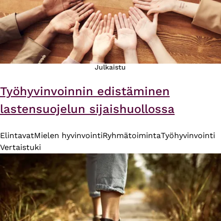
Julkaistu
Työhyvinvoinnin edistäminen
lastensuojelun sijaishuollossa
Elintavat
Mielen hyvinvointi
Ryhmätoiminta
Työhyvinvointi
Vertaistuki