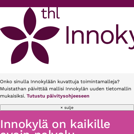
Hyppää pääsisältöön
Onko sinulla Innokylään kuvattuja toimintamalleja?
Muistathan päivittää mallisi Innokylän uuden tietomallin
mukaisiksi.
Tutustu päivitysohjeeseen
× sulje
Innokylä on kaikille