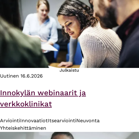
Julkaistu
Uutinen
16.6.2026
Innokylän webinaarit ja
verkkoklinikat
Arviointi
Innovaatiot
Itsearviointi
Neuvonta
Yhteiskehittäminen