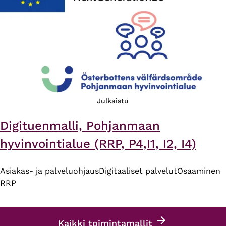
Julkaistu
Digituenmalli, Pohjanmaan
hyvinvointialue (RRP, P4,I1, I2, I4)
Asiakas- ja palveluohjaus
Digitaaliset palvelut
Osaaminen
RRP
Kaikki toimintamallit