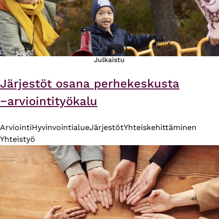
Julkaistu
Järjestöt osana perhekeskusta
−arviointityökalu
Arviointi
Hyvinvointialue
Järjestöt
Yhteiskehittäminen
Yhteistyö