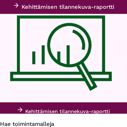
Kehittämisen tilannekuva-raportti
Kehittämisen tilannekuva-raportti
Hae toimintamalleja