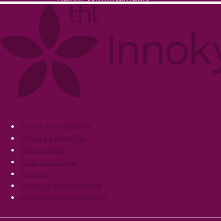
Footer
Tietoa Innokylästä
Ohjeita käyttäjille
Yhteystiedot
Tilaa uutiskirje
Palaute
Palvelun käyttöehdot
Saavutettavuusseloste