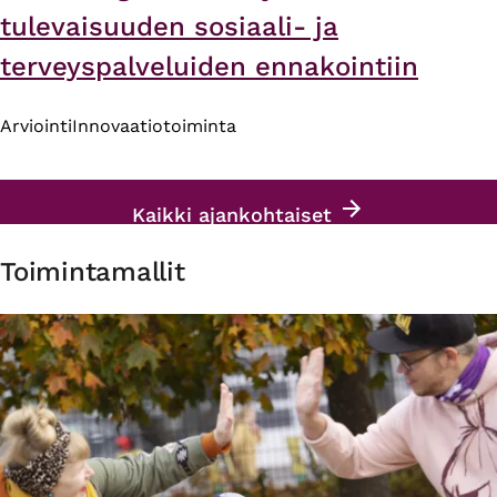
tulevaisuuden sosiaali- ja
terveyspalveluiden ennakointiin
Arviointi
Innovaatiotoiminta
Kaikki ajankohtaiset
Toimintamallit