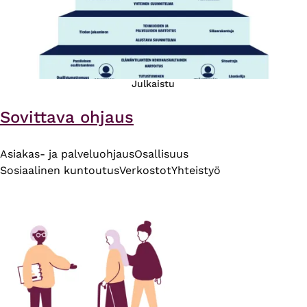
Julkaistu
Sovittava ohjaus
Asiakas- ja palveluohjaus
Osallisuus
Sosiaalinen kuntoutus
Verkostot
Yhteistyö