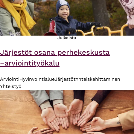
Julkaistu
Järjestöt osana perhekeskusta
−arviointityökalu
Arviointi
Hyvinvointialue
Järjestöt
Yhteiskehittäminen
Yhteistyö