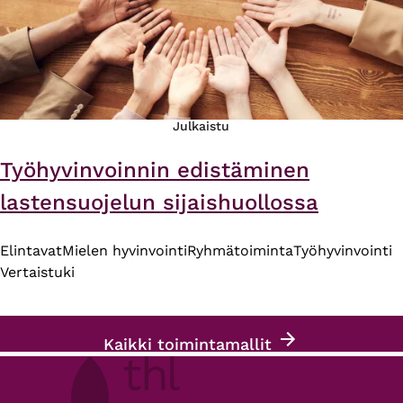
Julkaistu
Työhyvinvoinnin edistäminen
lastensuojelun sijaishuollossa
Elintavat
Mielen hyvinvointi
Ryhmätoiminta
Työhyvinvointi
Vertaistuki
Kaikki toimintamallit