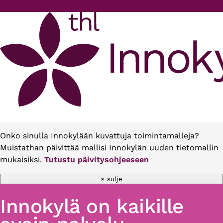
Hyppää pääsisältöön
Onko sinulla Innokylään kuvattuja toimintamalleja?
Muistathan päivittää mallisi Innokylän uuden tietomallin
mukaisiksi.
Tutustu päivitysohjeeseen
× sulje
Innokylä on kaikille