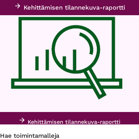
Kehittämisen tilannekuva-raportti
Kehittämisen tilannekuva-raportti
Hae toimintamalleja