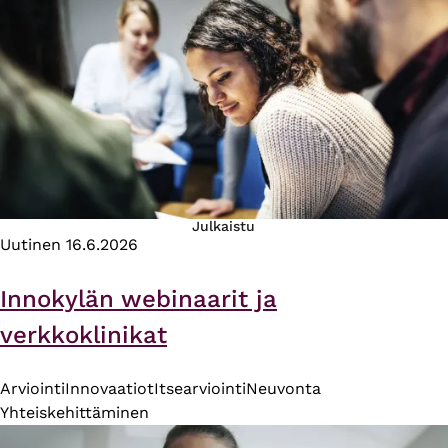
Julkaistu
Uutinen
16.6.2026
Innokylän webinaarit ja
verkkoklinikat
Arviointi
Innovaatiot
Itsearviointi
Neuvonta
Yhteiskehittäminen