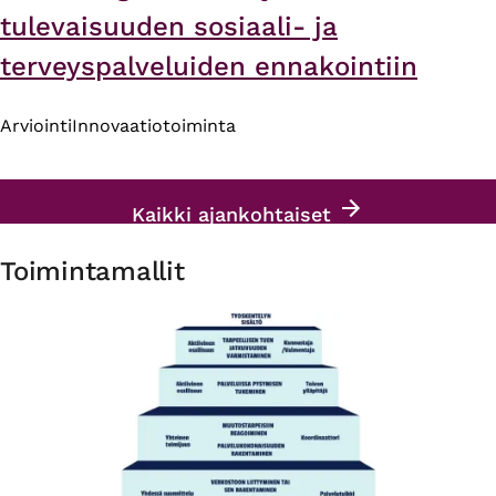
tulevaisuuden sosiaali- ja
terveyspalveluiden ennakointiin
Arviointi
Innovaatiotoiminta
Kaikki ajankohtaiset
Toimintamallit