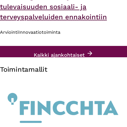
tulevaisuuden sosiaali- ja
terveyspalveluiden ennakointiin
Arviointi
Innovaatiotoiminta
Kaikki ajankohtaiset
Toimintamallit