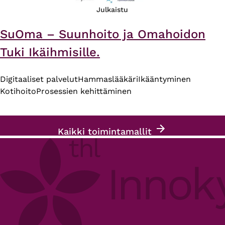
Julkaistu
SuOma – Suunhoito ja Omahoidon
Tuki Ikäihmisille.
Digitaaliset palvelut
Hammaslääkäri
Ikääntyminen
Kotihoito
Prosessien kehittäminen
Kaikki toimintamallit