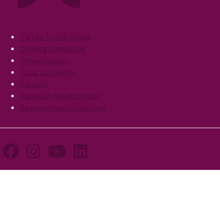
Footer
Tietoa Innokylästä
Ohjeita käyttäjille
Yhteystiedot
Tilaa uutiskirje
Palaute
Palvelun käyttöehdot
Saavutettavuusseloste