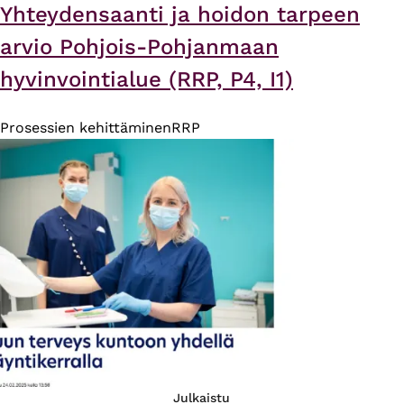
Yhteydensaanti ja hoidon tarpeen
arvio Pohjois-Pohjanmaan
hyvinvointialue (RRP, P4, I1)
Prosessien kehittäminen
RRP
Julkaistu