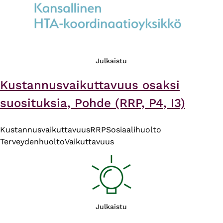
Julkaistu
Kustannusvaikuttavuus osaksi
suosituksia, Pohde (RRP, P4, I3)
Kustannusvaikuttavuus
RRP
Sosiaalihuolto
Terveydenhuolto
Vaikuttavuus
Julkaistu