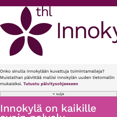
Hyppää pääsisältöön
Onko sinulla Innokylään kuvattuja toimintamalleja?
Muistathan päivittää mallisi Innokylän uuden tietomallin
mukaisiksi.
Tutustu päivitysohjeeseen
× sulje
Innokylä on kaikille