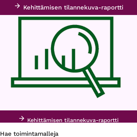
Kehittämisen tilannekuva-raportti
Kehittämisen tilannekuva-raportti
Hae toimintamalleja