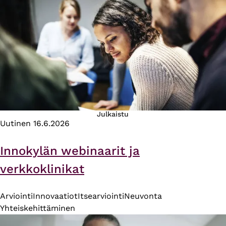
Julkaistu
Uutinen
16.6.2026
Innokylän webinaarit ja
verkkoklinikat
Arviointi
Innovaatiot
Itsearviointi
Neuvonta
Yhteiskehittäminen