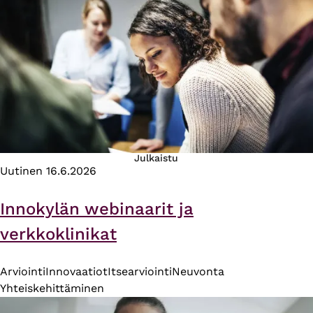
Julkaistu
Uutinen
16.6.2026
Innokylän webinaarit ja
verkkoklinikat
Arviointi
Innovaatiot
Itsearviointi
Neuvonta
Yhteiskehittäminen