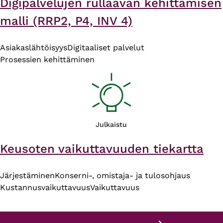
Digipalvelujen rullaavan kehittämisen
malli (RRP2, P4, INV 4)
Asiakaslähtöisyys
Digitaaliset palvelut
Prosessien kehittäminen
Julkaistu
Keusoten vaikuttavuuden tiekartta
Järjestäminen
Konserni-, omistaja- ja tulosohjaus
Kustannusvaikuttavuus
Vaikuttavuus