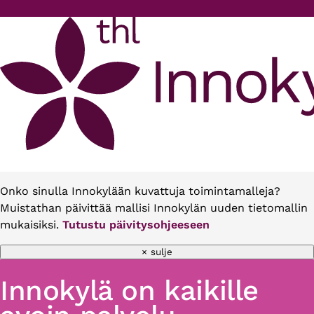
Hyppää pääsisältöön
Onko sinulla Innokylään kuvattuja toimintamalleja?
Muistathan päivittää mallisi Innokylän uuden tietomallin
mukaisiksi.
Tutustu päivitysohjeeseen
× sulje
Innokylä on kaikille