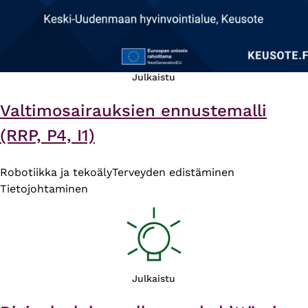
Julkaistu
Valtimosairauksien ennustemalli
(RRP, P4, I1)
Robotiikka ja tekoäly
Terveyden edistäminen
Tietojohtaminen
Julkaistu