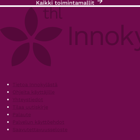
Kaikki toimintamallit
Footer
Tietoa Innokylästä
Ohjeita käyttäjille
Yhteystiedot
Tilaa uutiskirje
Palaute
Palvelun käyttöehdot
Saavutettavuusseloste