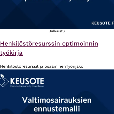
Julkaistu
Henkilöstöresurssin optimoinnin
työkirja
Henkilöstöresurssit ja osaaminen
Työnjako