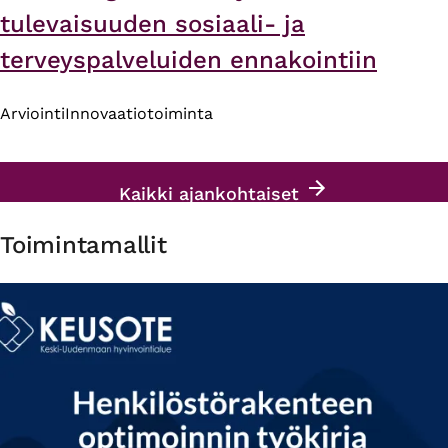
tulevaisuuden sosiaali- ja
terveyspalveluiden ennakointiin
Arviointi
Innovaatiotoiminta
Kaikki ajankohtaiset
Toimintamallit