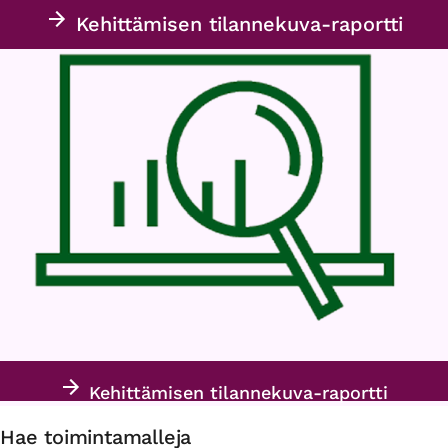
Kehittämisen tilannekuva-raportti
Kehittämisen tilannekuva-raportti
Hae toimintamalleja