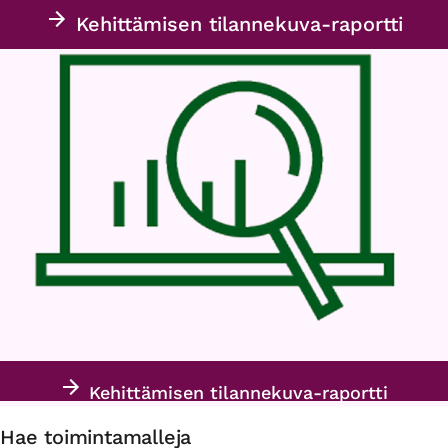
Kehittämisen tilannekuva-raportti
Kehittämisen tilannekuva-raportti
Hae toimintamalleja