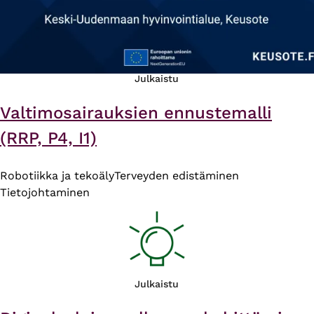
Julkaistu
Valtimosairauksien ennustemalli
(RRP, P4, I1)
Robotiikka ja tekoäly
Terveyden edistäminen
Tietojohtaminen
Julkaistu