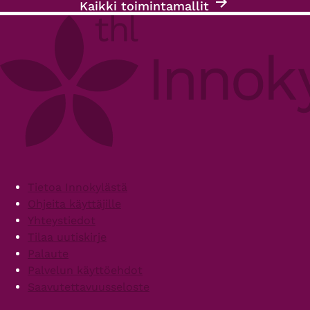
Kaikki toimintamallit
Footer
Tietoa Innokylästä
Ohjeita käyttäjille
Yhteystiedot
Tilaa uutiskirje
Palaute
Palvelun käyttöehdot
Saavutettavuusseloste