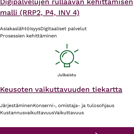
Digipalvelujen rullaavan kehittämisen
malli (RRP2, P4, INV 4)
Asiakaslähtöisyys
Digitaaliset palvelut
Prosessien kehittäminen
Julkaistu
Keusoten vaikuttavuuden tiekartta
Järjestäminen
Konserni-, omistaja- ja tulosohjaus
Kustannusvaikuttavuus
Vaikuttavuus