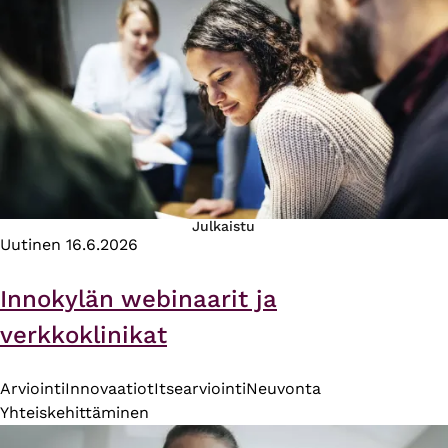
Julkaistu
Uutinen
16.6.2026
Innokylän webinaarit ja
verkkoklinikat
Arviointi
Innovaatiot
Itsearviointi
Neuvonta
Yhteiskehittäminen