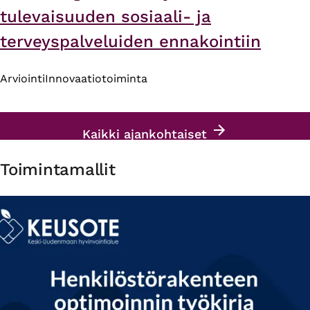
tulevaisuuden sosiaali- ja
terveyspalveluiden ennakointiin
Arviointi
Innovaatiotoiminta
Kaikki ajankohtaiset
Toimintamallit