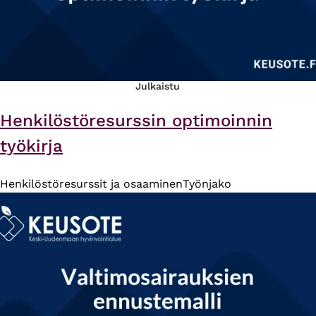
Julkaistu
Henkilöstöresurssin optimoinnin
työkirja
Henkilöstöresurssit ja osaaminen
Työnjako