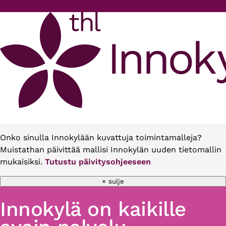
Hyppää pääsisältöön
Onko sinulla Innokylään kuvattuja toimintamalleja?
Muistathan päivittää mallisi Innokylän uuden tietomallin
mukaisiksi.
Tutustu päivitysohjeeseen
× sulje
Innokylä on kaikille