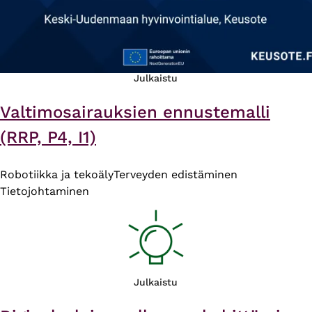
Julkaistu
Valtimosairauksien ennustemalli
(RRP, P4, I1)
Robotiikka ja tekoäly
Terveyden edistäminen
Tietojohtaminen
Julkaistu