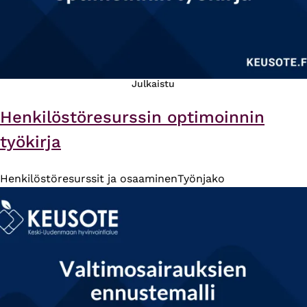
Julkaistu
Henkilöstöresurssin optimoinnin
työkirja
Henkilöstöresurssit ja osaaminen
Työnjako