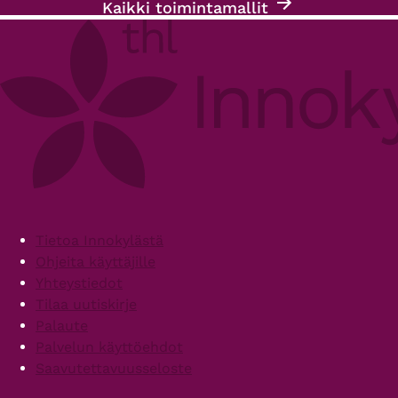
Kaikki toimintamallit
Footer
Tietoa Innokylästä
Ohjeita käyttäjille
Yhteystiedot
Tilaa uutiskirje
Palaute
Palvelun käyttöehdot
Saavutettavuusseloste