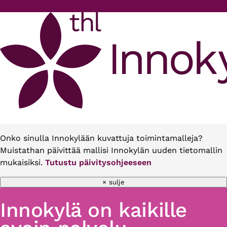
Hyppää pääsisältöön
Onko sinulla Innokylään kuvattuja toimintamalleja?
Muistathan päivittää mallisi Innokylän uuden tietomallin
mukaisiksi.
Tutustu päivitysohjeeseen
× sulje
Innokylä on kaikille