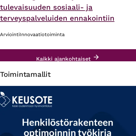
tulevaisuuden sosiaali- ja
terveyspalveluiden ennakointiin
Arviointi
Innovaatiotoiminta
Kaikki ajankohtaiset
Toimintamallit