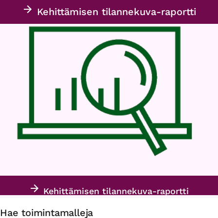
Kehittämisen tilannekuva-raportti
Kehittämisen tilannekuva-raportti
Hae toimintamalleja