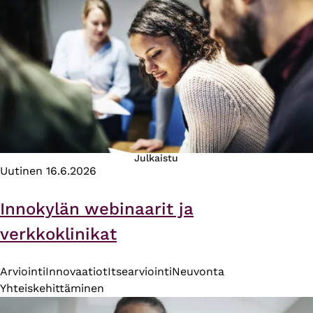
Julkaistu
Uutinen
16.6.2026
Innokylän webinaarit ja
verkkoklinikat
Arviointi
Innovaatiot
Itsearviointi
Neuvonta
Yhteiskehittäminen