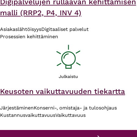
Digipalvelujen rullaavan kehittämisen
malli (RRP2, P4, INV 4)
Asiakaslähtöisyys
Digitaaliset palvelut
Prosessien kehittäminen
Julkaistu
Keusoten vaikuttavuuden tiekartta
Järjestäminen
Konserni-, omistaja- ja tulosohjaus
Kustannusvaikuttavuus
Vaikuttavuus