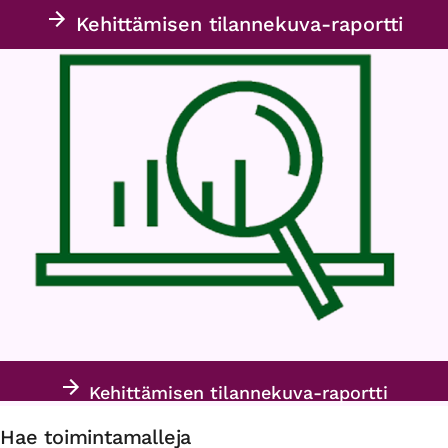
Kehittämisen tilannekuva-raportti
Kehittämisen tilannekuva-raportti
Hae toimintamalleja