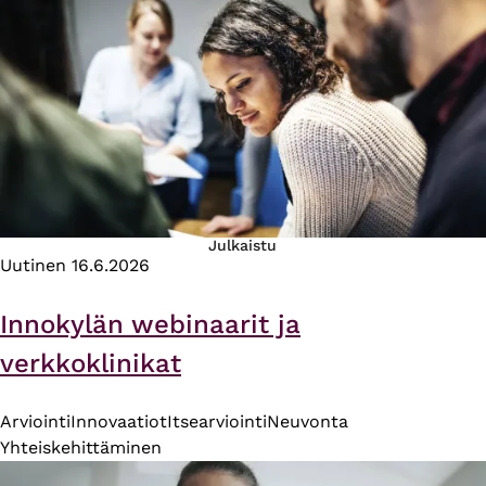
Julkaistu
Uutinen
16.6.2026
Innokylän webinaarit ja
verkkoklinikat
Arviointi
Innovaatiot
Itsearviointi
Neuvonta
Yhteiskehittäminen