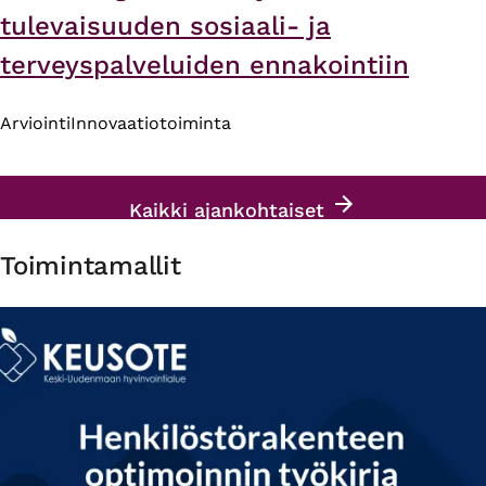
tulevaisuuden sosiaali- ja
terveyspalveluiden ennakointiin
Arviointi
Innovaatiotoiminta
Kaikki ajankohtaiset
Toimintamallit