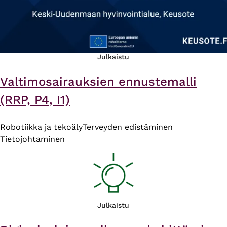
Julkaistu
Valtimosairauksien ennustemalli
(RRP, P4, I1)
Robotiikka ja tekoäly
Terveyden edistäminen
Tietojohtaminen
Julkaistu