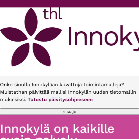
Hyppää pääsisältöön
Onko sinulla Innokylään kuvattuja toimintamalleja?
Muistathan päivittää mallisi Innokylän uuden tietomallin
mukaisiksi.
Tutustu päivitysohjeeseen
× sulje
Innokylä on kaikille