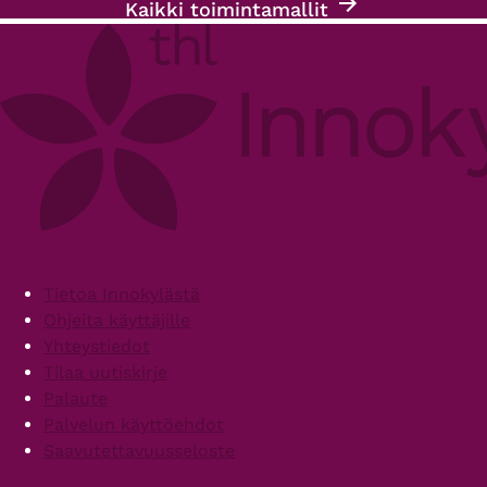
Kaikki toimintamallit
Footer
Tietoa Innokylästä
Ohjeita käyttäjille
Yhteystiedot
Tilaa uutiskirje
Palaute
Palvelun käyttöehdot
Saavutettavuusseloste