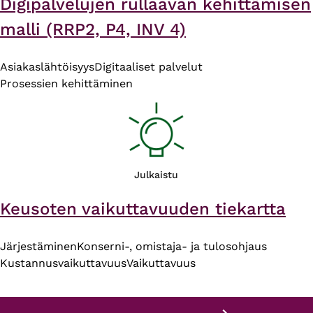
Digipalvelujen rullaavan kehittämisen
malli (RRP2, P4, INV 4)
Asiakaslähtöisyys
Digitaaliset palvelut
Prosessien kehittäminen
Julkaistu
Keusoten vaikuttavuuden tiekartta
Järjestäminen
Konserni-, omistaja- ja tulosohjaus
Kustannusvaikuttavuus
Vaikuttavuus