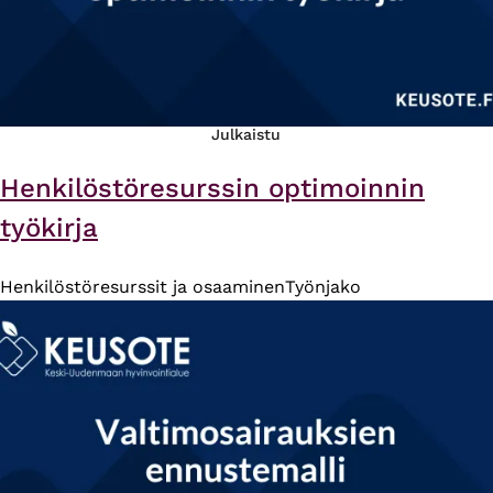
Julkaistu
Henkilöstöresurssin optimoinnin
työkirja
Henkilöstöresurssit ja osaaminen
Työnjako