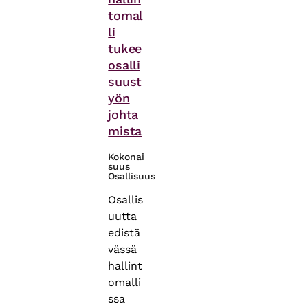
tomal
li
tukee
osalli
suust
yön
johta
mista
Kokonai
suus
Osallisuus
Osallis
uutta
edistä
vässä
hallint
omalli
ssa