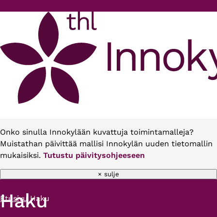
Hyppää pääsisältöön
Onko sinulla Innokylään kuvattuja toimintamalleja?
Muistathan päivittää mallisi Innokylän uuden tietomallin
mukaisiksi.
Tutustu päivitysohjeeseen
× sulje
Haku
Etusivu
Haku
Murupolku