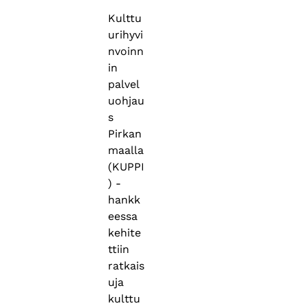
Kulttu
urihyvi
nvoinn
in
palvel
uohjau
s
Pirkan
maalla
(KUPPI
) -
hankk
eessa
kehite
ttiin
ratkais
uja
kulttu