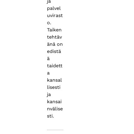
ja
palvel
uvirast
o.
Taiken
tehtäv
änä on
edistä
ä
taidett
a
kansal
lisesti
ja
kansai
nvälise
sti.
Asiasanat