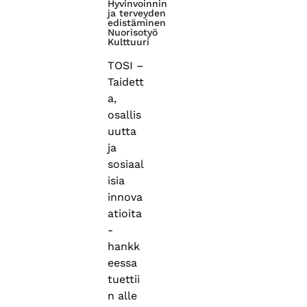
Hyvinvoinnin
ja terveyden
edistäminen
Nuorisotyö
Kulttuuri
TOSI –
Taidett
a,
osallis
uutta
ja
sosiaal
isia
innova
atioita
-
hankk
eessa
tuettii
n alle