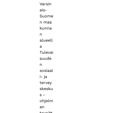
Varsin
ais-
Suome
n maa
kunna
n
alueell
a
Tulevai
suude
n
sosiaal
i- ja
tervey
skesku
s -
ohjelm
an
tavoitt