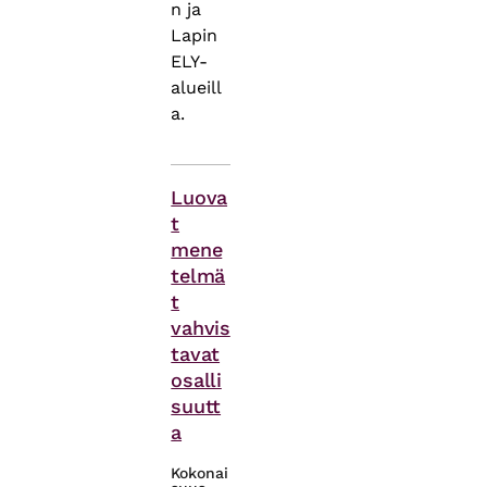
n ja
Lapin
ELY-
alueill
a.
Asiasanat
Luova
t
mene
telmä
t
vahvis
tavat
osalli
suutt
a
Kokonai