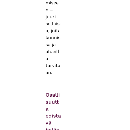
misee
n –
juuri
sellaisi
a, joita
kunnis
sa ja
alueill
a
tarvita
an.
Asiasanat
Osalli
suutt
a
edistä
vä
hallin