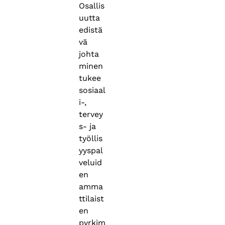
Osallis
uutta
edistä
vä
johta
minen
tukee
sosiaal
i-,
tervey
s- ja
työllis
yyspal
veluid
en
amma
ttilaist
en
pyrkim