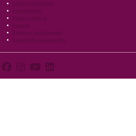
Ohjeita käyttäjille
Yhteystiedot
Tilaa uutiskirje
Palaute
Palvelun käyttöehdot
Saavutettavuusseloste