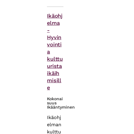
Asiasanat
Ikäohj
elma
-
Hyvin
vointi
a
kulttu
urista
ikäih
misill
e
Kokonai
suus
Ikääntyminen
Ikäohj
elman
kulttu