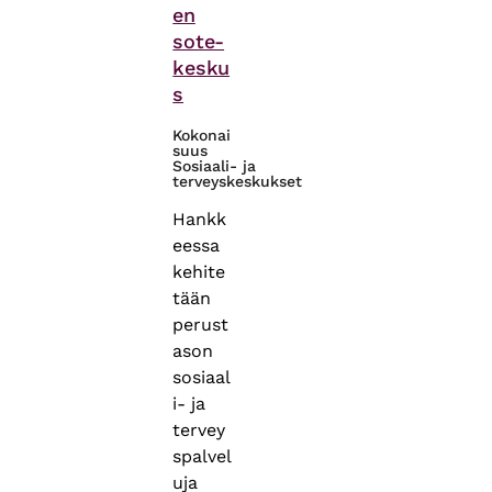
en
sote-
kesku
s
Kokonai
suus
Sosiaali- ja
terveyskeskukset
Hankk
eessa
kehite
tään
perust
ason
sosiaal
i- ja
tervey
spalvel
uja