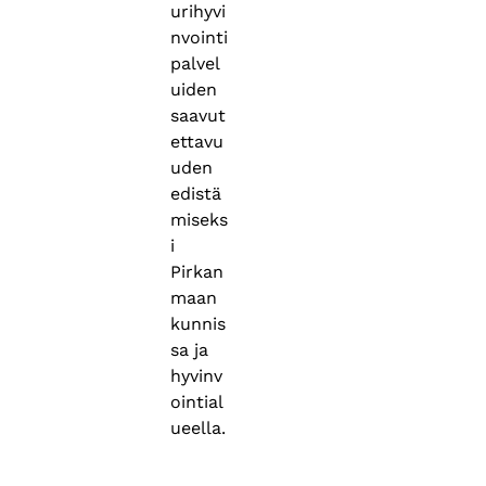
urihyvi
nvointi
palvel
uiden
saavut
ettavu
uden
edistä
miseks
i
Pirkan
maan
kunnis
sa ja
hyvinv
ointial
ueella.