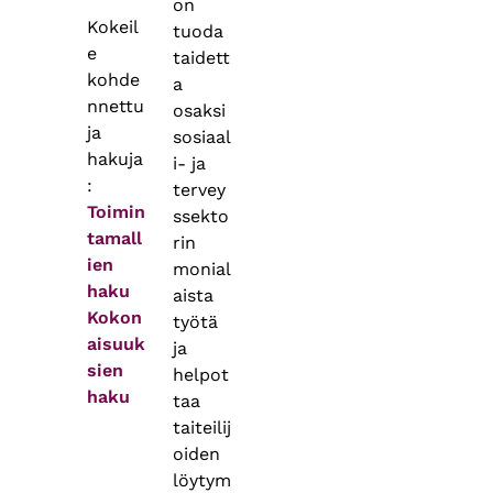
on
Kokeil
tuoda
e
taidett
kohde
a
nnettu
osaksi
ja
sosiaal
hakuja
i- ja
:
tervey
Toimin
ssekto
tamall
rin
ien
monial
haku
aista
Kokon
työtä
aisuuk
ja
sien
helpot
haku
taa
taiteilij
oiden
löytym