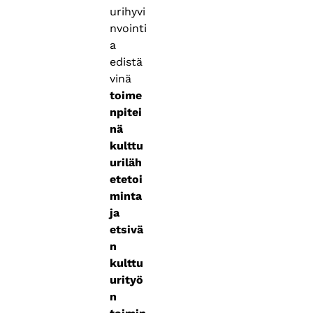
urihyvi
nvointi
a
edistä
vinä
toime
npitei
nä
kulttu
uriläh
etetoi
minta
ja
etsivä
n
kulttu
urityö
n