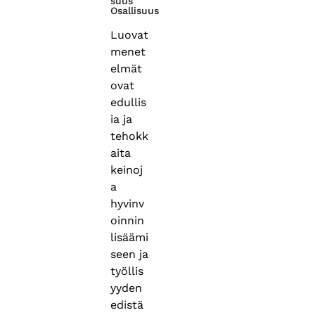
suus
Osallisuus
Luovat
menet
elmät
ovat
edullis
ia ja
tehokk
aita
keinoj
a
hyvinv
oinnin
lisäämi
seen ja
työllis
yyden
edistä