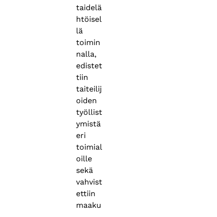
taidelä
htöisel
lä
toimin
nalla,
edistet
tiin
taiteilij
oiden
työllist
ymistä
eri
toimial
oille
sekä
vahvist
ettiin
maaku