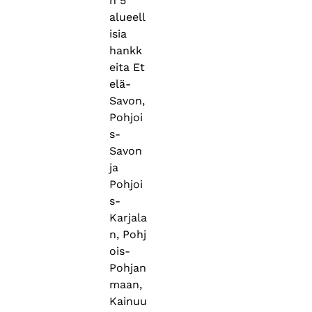
n 5
alueell
isia
hankk
eita Et
elä-
Savon,
Pohjoi
s-
Savon
ja
Pohjoi
s-
Karjala
n, Pohj
ois-
Pohjan
maan,
Kainuu