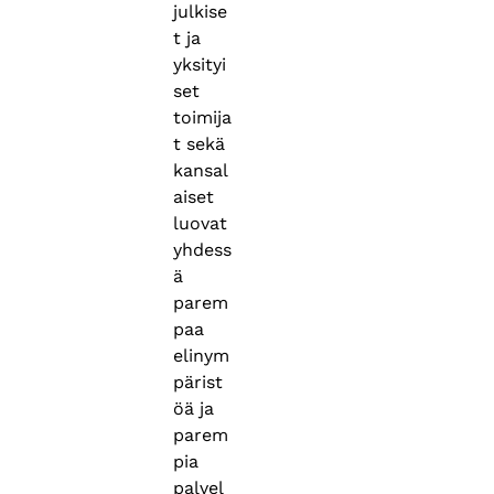
julkise
t ja
yksityi
set
toimija
t sekä
kansal
aiset
luovat
yhdess
ä
parem
paa
elinym
pärist
öä ja
parem
pia
palvel