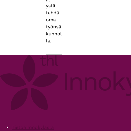
ystä
tehdä
oma
työnsä
kunnol
la.
Footer
Tietoa Innokylästä