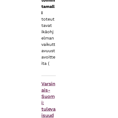
toimin
tamall
i
toteut
tavat
ikäohj
elman
vaikutt
avuust
avoitte
ita (
Asiasanat
Varsin
ais-
Suom
i:
tuleva
isuud