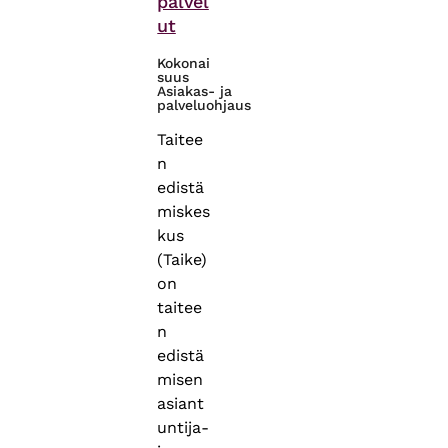
palvel
ut
Kokonai
suus
Asiakas- ja
palveluohjaus
Taitee
n
edistä
miskes
kus
(Taike)
on
taitee
n
edistä
misen
asiant
untija-